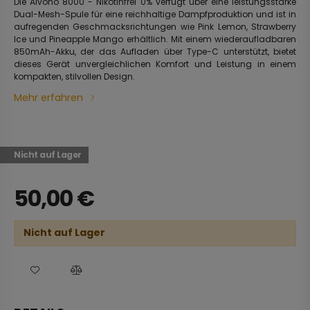
Die Aivono 8000 - Nikotinfrei 0% verfügt über eine leistungsstarke
Dual-Mesh-Spule für eine reichhaltige Dampfproduktion und ist in
aufregenden Geschmacksrichtungen wie Pink Lemon, Strawberry
Ice und Pineapple Mango erhältlich. Mit einem wiederaufladbaren
850mAh-Akku, der das Aufladen über Type-C unterstützt, bietet
dieses Gerät unvergleichlichen Komfort und Leistung in einem
kompakten, stilvollen Design.
Mehr erfahren
Nicht auf Lager
50,00
€
Nicht auf Lager