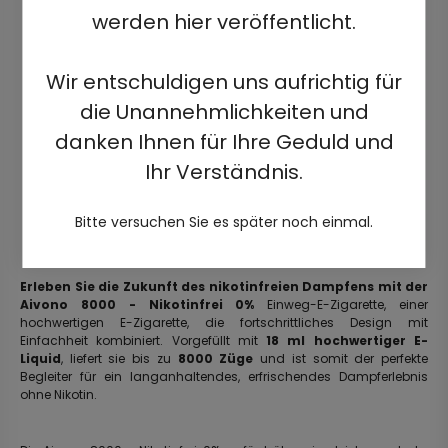
werden hier veröffentlicht.
Wir entschuldigen uns aufrichtig für
die Unannehmlichkeiten und
danken Ihnen für Ihre Geduld und
Ihr Verständnis.
Bitte versuchen Sie es später noch einmal.
Erleben Sie die Zukunft des nikotinfreien Dampfens mit der
Aivono 8000 - Nikotinfrei 0%
Einweg-E-Zigarette, einer
hochwertigen E-Zigarette, die fortschrittliches Design mit
Einfachheit kombiniert. Vorgefüllt mit
18 ml hochwertiger E-
Liquid
, liefert sie bis zu
8000 Züge
und ist somit der perfekte
Begleiter für ein langanhaltendes, erfrischendes Dampferlebnis
ohne Nikotin.