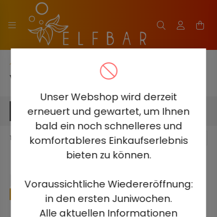
Hauptkategorie
VOZOL NEON 45000
Unser Webshop wird derzeit
erneuert und gewartet, um Ihnen
FILTERN
bald ein noch schnelleres und
komfortableres Einkaufserlebnis
11
Produkt
1
11
bieten zu können.
Voraussichtliche Wiedereröffnung:
19
in den ersten Juniwochen.
Alle aktuellen Informationen