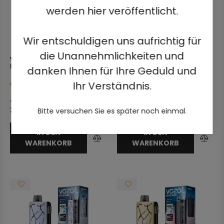
werden hier veröffentlicht.
Wir entschuldigen uns aufrichtig für
die Unannehmlichkeiten und
VOZOL NEON 45000 - MIXED
VOZOL NEON 45000 -
BERRIES 5% NICOTINE
DRAGONFRUIT BANANA
danken Ihnen für Ihre Geduld und
CHERRY 5% NICOTINE
Ihr Verständnis.
Auf Lager
Auf Lager
49,79
€
49,79
€
39,99
€
Bitte versuchen Sie es später noch einmal.
IN DEN
IN DEN
WARENKORB
WARENKORB