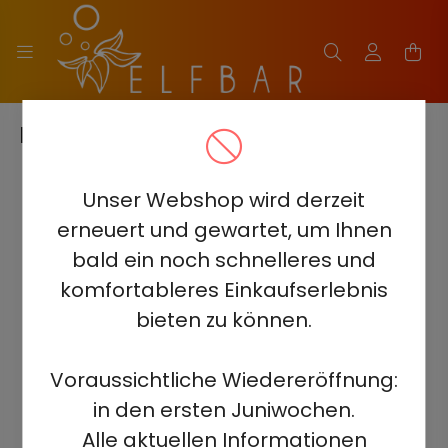
FAQ
Unser Webshop wird derzeit
FAQ - Einweg-Vapes
erneuert und gewartet, um Ihnen
Was sind Einweg-Vapes?
bald ein noch schnelleres und
Einweg-Vapes
sind Einweg-E-Zigaretten, die vorgefüllt
komfortableres Einkaufserlebnis
mit
E-Liquid
und einer vollständig aufgeladenen Batterie
bieten zu können.
geliefert werden. Sie sind für
Bequemlichkeit
und
einfache Handhabung konzipiert, erfordern keine Wartung
oder Nachfüllen.
Voraussichtliche Wiedereröffnung:
Wie benutze ich ein Einweg-Vape?
in den ersten Juniwochen.
Alle aktuellen Informationen
Die Verwendung eines
Einweg-Vape
ist einfach. Nehmen