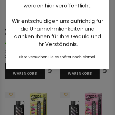
werden hier veröffentlicht.
Wir entschuldigen uns aufrichtig für
die Unannehmlichkeiten und
VOZOL GEAR SISHA 25000 -
VOZOL GEAR SISHA 25000 -
GRAPE ICE 0.5% NICOTINE
PEACH ICE 0.5% NICOTINE
danken Ihnen für Ihre Geduld und
Ihr Verständnis.
Auf Lager
Auf Lager
39,95
€
39,95
€
24,99
€
Bitte versuchen Sie es später noch einmal.
IN DEN
IN DEN
WARENKORB
WARENKORB