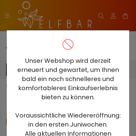
Hauptkategorie
VOZOL GEAR SISHA 25000 - 0.5%
Unser Webshop wird derzeit
erneuert und gewartet, um Ihnen
FILTERN
bald ein noch schnelleres und
komfortableres Einkaufserlebnis
11
Produkt
1
11
bieten zu können.
Voraussichtliche Wiedereröffnung:
37
in den ersten Juniwochen.
Alle aktuellen Informationen