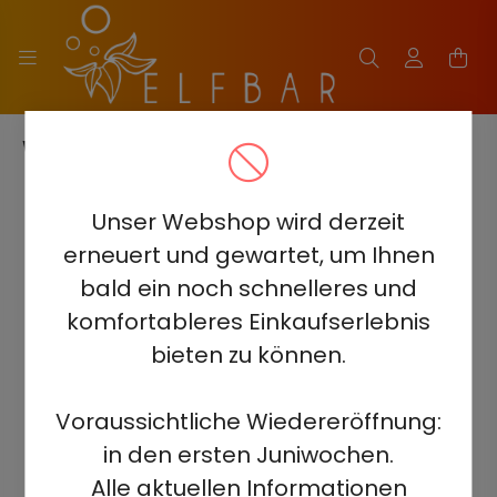
WAS IS ELF BAR?
Unser Webshop wird derzeit
Was ist ELF BAR?
erneuert und gewartet, um Ihnen
Einführung in ELF BAR
bald ein noch schnelleres und
ELF BAR ist eine führende Marke auf dem Einweg-Vape-
komfortableres Einkaufserlebnis
Markt, bekannt für ihre hochwertigen und
bieten zu können.
benutzerfreundlichen Produkte. Entworfen für sowohl
neue als auch erfahrene Vaper, bietet ELF BAR eine
Reihe von Einweg-E-Zigaretten, die ein
Voraussichtliche Wiedereröffnung:
zufriedenstellendes und bequemes Vaping-Erlebnis
in den ersten Juniwochen.
bieten.
Alle aktuellen Informationen