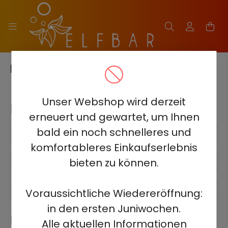
NEUEN KUNDEN REGISTRIEREN
Unser Webshop wird derzeit
Registrierungsdetails
erneuert und gewartet, um Ihnen
bald ein noch schnelleres und
E-Mail
komfortableres Einkaufserlebnis
bieten zu können.
Passwort
Passwort erneut eingeben
Voraussichtliche Wiedereröffnung:
in den ersten Juniwochen.
Kontaktdaten
Alle aktuellen Informationen