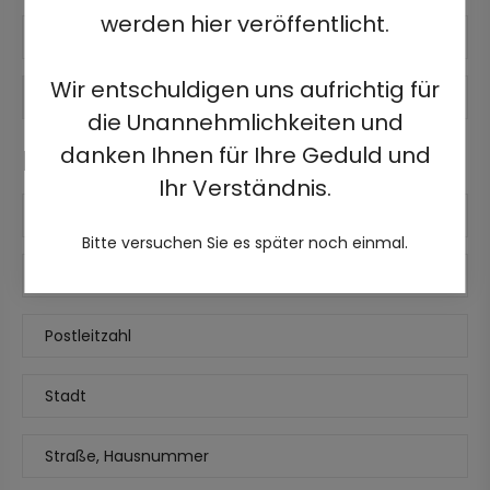
werden hier veröffentlicht.
Name
Wir entschuldigen uns aufrichtig für
Entwickler
+
Handynummer
die Unannehmlichkeiten und
danken Ihnen für Ihre Geduld und
Rechnungsdetails
Ihr Verständnis.
Name
Bitte versuchen Sie es später noch einmal.
Land
Postleitzahl
Stadt
Straße, Hausnummer