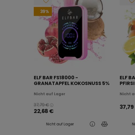
39
ELF BAR FS18000 -
ELF B
GRANATAPFEL KOKOSNUSS 5%
PFIRS
- WIEDERAUFLADBAR
WIED
Nicht auf Lager
Nicht a
37,79
€
37,79
22,68
€
Nicht auf Lager
N