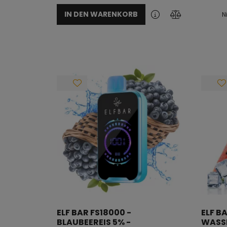
IN DEN WARENKORB
N
ELF BAR FS18000 -
ELF B
BLAUBEEREIS 5% -
WASSE