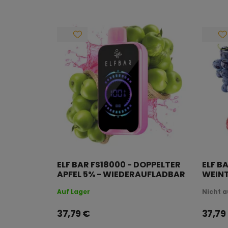
ELF BAR FS18000 - DOPPELTER
ELF B
APFEL 5% - WIEDERAUFLADBAR
WEINT
WIED
Auf Lager
Nicht a
37,79
€
37,79