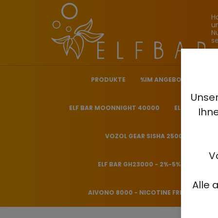
H
u
N
s
i
PRODUKTE
%IM ANGEBOT%
ELF
Unser
ELF BAR MOONNIGHT 40000
ELF BAR NICO
Ihn
VOZOL GEAR SISHA 25000 - 0.5%
V
ELF BAR GH23000 - 2%-5%
HITME
Alle 
AIVONO 8000 - NICOTINE FREE 0%
H