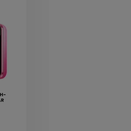
CH-
AR