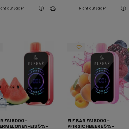
icht auf Lager
Nicht auf Lager
AR FS18000 -
ELF BAR FS18000 -
RMELONEN-EIS 5% -
PFIRSICHBEERE 5% -