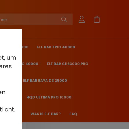
KING PRO 40000
ELF BAR TRIO 40000
et, um
 BAR ICE KING 40000
ELF BAR GH33000 PRO
eres
O 25000
ELF BAR RAYA D3 25000
en
2000 - 2%
HQD ULTIMA PRO 10000
licht.
 JANE JJ600
WAS IS ELF BAR?
FAQ