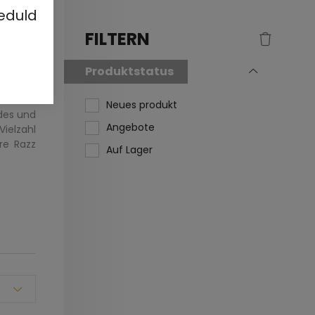
eduld
FILTERN
Produktstatus
es
Neues produkt
ndes und
Angebote
ielzahl
re Razz
Auf Lager
ute für