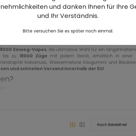
nehmlichkeiten und danken Ihnen für Ihre G
und Ihr Verständnis.
Bitte versuchen Sie es später noch einmal.
 ELF BAR FS18000 Einweg-Vap
S18000 Einweg-Vapes
, die ultimative Wahl für ein langanhalte
e bis zu
18000 Züge
mit jedem Gerät, erhältlich in einer V
Granatapfel Kokosnuss, Wassermelone Kaugummi und Blaubee
sen und schnellen Versand innerhalb der EU!
len?
gen
ungen
er EU
rodukten
den Sie Ihren perfekten Vape-Geschmack. Kaufen Sie noch he