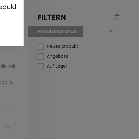
eduld
FILTERN
Produktstatus
Neues produkt
.
Angebote
Auf Lager
die mit
 Typ-C-