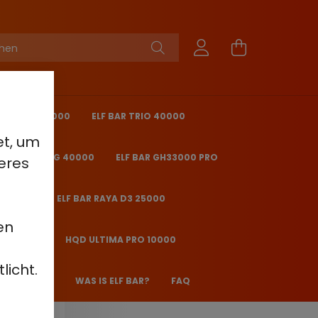
KING PRO 40000
ELF BAR TRIO 40000
et, um
 BAR ICE KING 40000
ELF BAR GH33000 PRO
eres
O 25000
ELF BAR RAYA D3 25000
en
2000 - 2%
HQD ULTIMA PRO 10000
licht.
 JANE JJ600
WAS IS ELF BAR?
FAQ