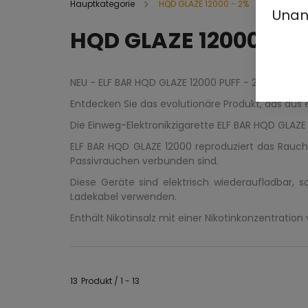
Hauptkategorie
HQD GLAZE 12000 - 2%
Unan
HQD GLAZE 12000 - 2
NEU - ELF BAR HQD GLAZE 12000 PUFF - 2% - WIEDE
Entdecken Sie das evolutionäre Produkt, das aus
Die Einweg-Elektronikzigarette ELF BAR HQD GLAZE
ELF BAR HQD GLAZE 12000 reproduziert das Rauch
Passivrauchen verbunden sind.
Diese Geräte sind elektrisch wiederaufladbar,
Ladekabel verwenden.
Enthält Nikotinsalz mit einer Nikotinkonzentration
13
Produkt
1
13