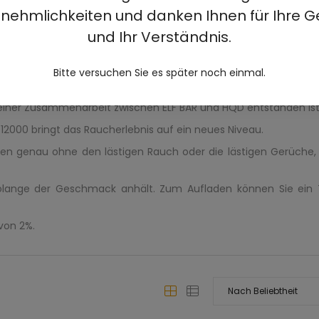
nehmlichkeiten und danken Ihnen für Ihre G
%
und Ihr Verständnis.
Bitte versuchen Sie es später noch einmal.
RAUFLADBAR - IST BEREIT ZUR BESTELLUNG!
 einer Zusammenarbeit zwischen ELF BAR und HQD entstanden ist
 12000 bringt das Raucherlebnis auf ein neues Niveau.
en genau ohne den lästigen Rauch oder die lästigen Gerüche, 
 solange der Geschmack anhält. Zum Aufladen können Sie ein
 von 2%.