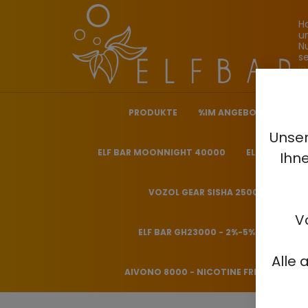
H
u
N
s
i
PRODUKTE
%IM ANGEBOT%
ELF
Unser
ELF BAR MOONNIGHT 40000
ELF BAR NICO
Ihn
VOZOL GEAR SISHA 25000 - 0.5%
V
ELF BAR GH23000 - 2%-5%
HITME
Alle 
AIVONO 8000 - NICOTINE FREE 0%
H