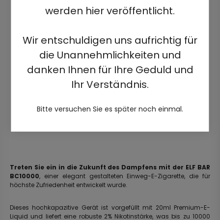
werden hier veröffentlicht.
Wir entschuldigen uns aufrichtig für
die Unannehmlichkeiten und
danken Ihnen für Ihre Geduld und
Ihr Verständnis.
Bitte versuchen Sie es später noch einmal.
Treten Sie ein in die Zukunft des Dampfens mit der ELF BAR
BC10000
, einer elegant gestalteten Einweg-E-Zigarette, die für
höchste Zufriedenheit entwickelt wurde.
Dieses hochkapazitive Gerät ist vorgefüllt mit 20ml Premium-E-
Liquid und liefert eine robuste 2% Nikotinstärke, was bis zu 10000