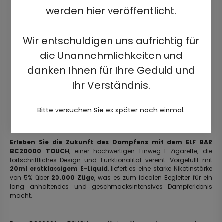
werden hier veröffentlicht.
Wir entschuldigen uns aufrichtig für
die Unannehmlichkeiten und
danken Ihnen für Ihre Geduld und
Ihr Verständnis.
Bitte versuchen Sie es später noch einmal.
Erleben Sie die Zukunft des Dampfens mit dem ELF BAR
BC20000 TOUCH
, einer hochwertigen Einweg-E-Zigarette, die
fortschrittliches Design und Funktionalität vereint. Vorgefüllt mit
20ml erstklassigem E-Liquid
, liefert es eine starke Nikotinstärke
von 5% über
20.000 Züge
, was es zum idealen Begleiter für ein
lang anhaltendes und geschmacksintensives Dampferlebnis
macht.