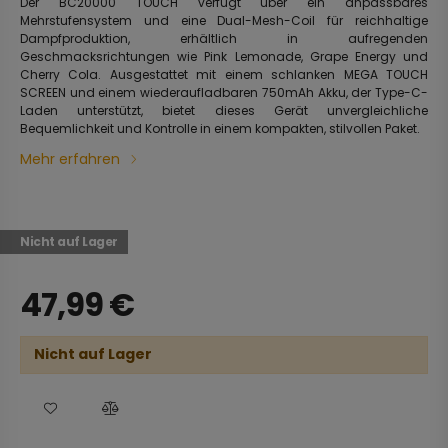
Der BC20000 TOUCH verfügt über ein anpassbares
Mehrstufensystem und eine Dual-Mesh-Coil für reichhaltige
Dampfproduktion, erhältlich in aufregenden
Geschmacksrichtungen wie Pink Lemonade, Grape Energy und
Cherry Cola. Ausgestattet mit einem schlanken MEGA TOUCH
SCREEN und einem wiederaufladbaren 750mAh Akku, der Type-C-
Laden unterstützt, bietet dieses Gerät unvergleichliche
Bequemlichkeit und Kontrolle in einem kompakten, stilvollen Paket.
Mehr erfahren
Nicht auf Lager
47,99
€
Nicht auf Lager