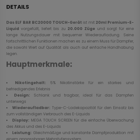
DETAILS
Das ELF BAR BC20000 TOUCH-Gerät
ist mit
20ml Premium-E-
Liquid
vorgefüllt, liefert bis zu
20.000 Züge
und sorgt für eine
lange Nutzungsdauer mit bequemer Wiederaufladung. Seine
fortschrittlichen Funktionen machen es zu einem Muss für Dampfer,
die sowohl Wert auf Qualität als auch auf einfache Handhabung
legen.
Hauptmerkmale:
Nikotingehalt:
5% Nikotinstärke für ein starkes und
befriedigendes Erlebnis
Design:
Schlank und tragbar, ideal für das Dampfen
unterwegs
Wiederaufladbar:
Type-C-Ladekapazität für den Einsatz bis
zum vollständigen Verbrauch des E-Liquids
Display:
MEGA TOUCH SCREEN für die einfache Überwachung
des Akkus und des E-Liquids
Leistung:
Gleichmäßige und konstante Dampfproduktion mit
einem anpassbaren Mehrstufensystem