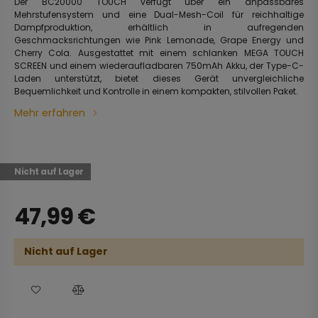
Der BC20000 TOUCH verfügt über ein anpassbares
Mehrstufensystem und eine Dual-Mesh-Coil für reichhaltige
Dampfproduktion, erhältlich in aufregenden
Geschmacksrichtungen wie Pink Lemonade, Grape Energy und
Cherry Cola. Ausgestattet mit einem schlanken MEGA TOUCH
SCREEN und einem wiederaufladbaren 750mAh Akku, der Type-C-
Laden unterstützt, bietet dieses Gerät unvergleichliche
Bequemlichkeit und Kontrolle in einem kompakten, stilvollen Paket.
Mehr erfahren
Nicht auf Lager
47,99
€
Nicht auf Lager