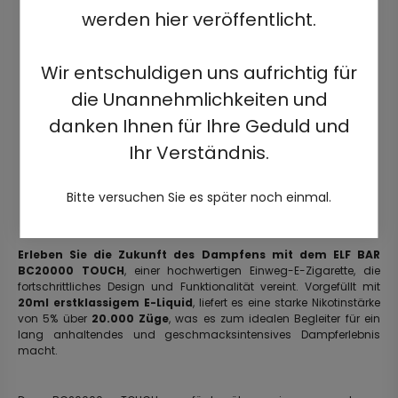
werden hier veröffentlicht.
Wir entschuldigen uns aufrichtig für
die Unannehmlichkeiten und
danken Ihnen für Ihre Geduld und
Ihr Verständnis.
Bitte versuchen Sie es später noch einmal.
Erleben Sie die Zukunft des Dampfens mit dem ELF BAR
BC20000 TOUCH
, einer hochwertigen Einweg-E-Zigarette, die
fortschrittliches Design und Funktionalität vereint. Vorgefüllt mit
20ml erstklassigem E-Liquid
, liefert es eine starke Nikotinstärke
von 5% über
20.000 Züge
, was es zum idealen Begleiter für ein
lang anhaltendes und geschmacksintensives Dampferlebnis
macht.