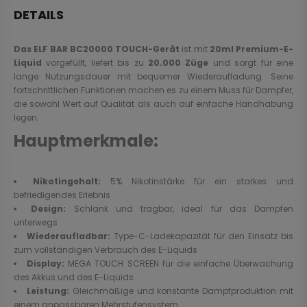
DETAILS
Das ELF BAR BC20000 TOUCH-Gerät
ist mit
20ml Premium-E-
Liquid
vorgefüllt, liefert bis zu
20.000 Züge
und sorgt für eine
lange Nutzungsdauer mit bequemer Wiederaufladung. Seine
fortschrittlichen Funktionen machen es zu einem Muss für Dampfer,
die sowohl Wert auf Qualität als auch auf einfache Handhabung
legen.
Hauptmerkmale:
Nikotingehalt:
5% Nikotinstärke für ein starkes und
befriedigendes Erlebnis
Design:
Schlank und tragbar, ideal für das Dampfen
unterwegs
Wiederaufladbar:
Type-C-Ladekapazität für den Einsatz bis
zum vollständigen Verbrauch des E-Liquids
Display:
MEGA TOUCH SCREEN für die einfache Überwachung
des Akkus und des E-Liquids
Leistung:
Gleichmäßige und konstante Dampfproduktion mit
einem anpassbaren Mehrstufensystem