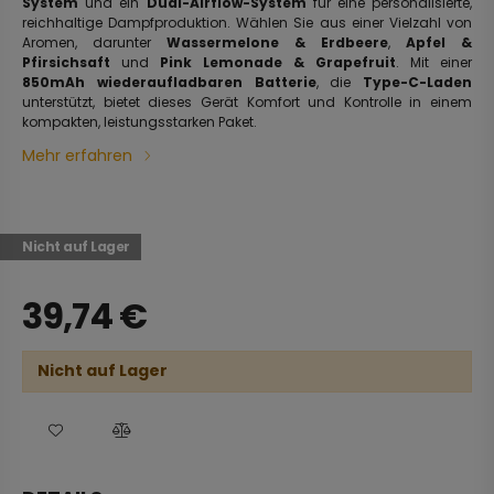
System
und ein
Dual-Airflow-System
für eine personalisierte,
reichhaltige Dampfproduktion. Wählen Sie aus einer Vielzahl von
Aromen, darunter
Wassermelone & Erdbeere
,
Apfel &
Pfirsichsaft
und
Pink Lemonade & Grapefruit
. Mit einer
850mAh wiederaufladbaren Batterie
, die
Type-C-Laden
unterstützt, bietet dieses Gerät Komfort und Kontrolle in einem
kompakten, leistungsstarken Paket.
Mehr erfahren
Nicht auf Lager
39,74
€
Nicht auf Lager