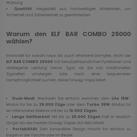
Wartung
Qualität
: Hergestellt aus hochwertigen Materialien, um
Sicherheit und Zufriedenheit zu gewährleisten
Warum den ELF BAR COMBO 25000
wählen?
Entwickelt für sowohl neue als auch erfahrene Dampfer, sticht der
ELF BAR COMBO 25000
mit benutzerfreundlichen Funktionen und
überlegener Leistung hervor. Egal, ob Sie von traditionellen
Zigaretten umsteigen oder nach einer bequemeren
Dampfmöglichkeit suchen, dieser Einweg-Vape liefert:
Dual-Modi
: Wechseln Sie einfach zwischen dem
Lite 15W
-
Modus für bis zu
25.000 Züge
oder dem
Turbo 35W
-Modus für
ein intensiveres Erlebnis mit bis zu
15.000 Zügen
.
Lange Haltbarkeit
: Mit bis zu
25.000 Zügen
hält er deutlich
länger als die meisten Einweg-Vapes auf dem Markt.
Portabilität
: Sein kompaktes Design macht ihn einfach zu
tragen in der Tasche oder im Beutel.