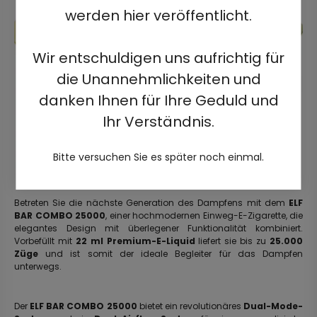
werden hier veröffentlicht.
Wir entschuldigen uns aufrichtig für
die Unannehmlichkeiten und
danken Ihnen für Ihre Geduld und
Ihr Verständnis.
Bitte versuchen Sie es später noch einmal.
Betreten Sie die nächste Generation des Dampfens mit dem
ELF
BAR COMBO 25000
, einer hochmodernen Einweg-E-Zigarette, die
elegantes Design mit überlegener Funktionalität kombiniert.
Vorbefüllt mit
22 ml Premium-E-Liquid
liefert sie bis zu
25.000
Züge
und ist somit der ideale Begleiter für das Dampfen
unterwegs.
Der
ELF BAR COMBO 25000
bietet ein revolutionäres
Dual-Mode-