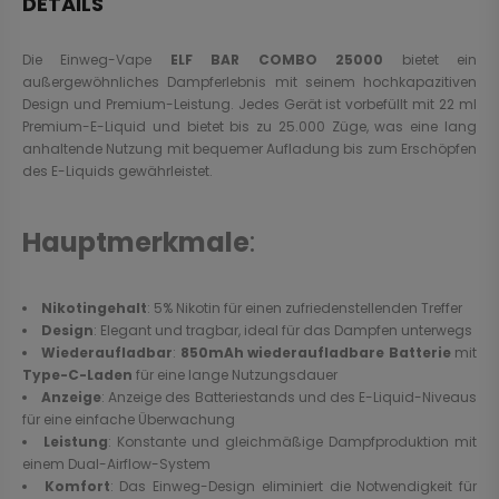
DETAILS
Die Einweg-Vape
ELF BAR COMBO 25000
bietet ein
außergewöhnliches Dampferlebnis mit seinem hochkapazitiven
Design und Premium-Leistung. Jedes Gerät ist vorbefüllt mit 22 ml
Premium-E-Liquid und bietet bis zu 25.000 Züge, was eine lang
anhaltende Nutzung mit bequemer Aufladung bis zum Erschöpfen
des E-Liquids gewährleistet.
Hauptmerkmale
:
Nikotingehalt
: 5% Nikotin für einen zufriedenstellenden Treffer
Design
: Elegant und tragbar, ideal für das Dampfen unterwegs
Wiederaufladbar
:
850mAh wiederaufladbare Batterie
mit
Type-C-Laden
für eine lange Nutzungsdauer
Anzeige
: Anzeige des Batteriestands und des E-Liquid-Niveaus
für eine einfache Überwachung
Leistung
: Konstante und gleichmäßige Dampfproduktion mit
einem Dual-Airflow-System
Komfort
: Das Einweg-Design eliminiert die Notwendigkeit für