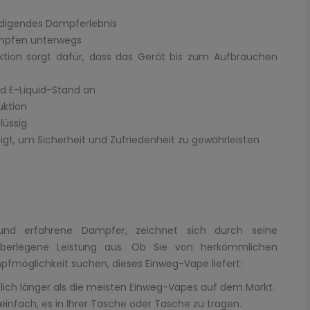
iedigendes Dampferlebnis
ampfen unterwegs
ktion sorgt dafür, dass das Gerät bis zum Aufbrauchen
nd E-Liquid-Stand an
uktion
lüssig
igt, um Sicherheit und Zufriedenheit zu gewährleisten
und erfahrene Dampfer, zeichnet sich durch seine
überlegene Leistung aus. Ob Sie von herkömmlichen
möglichkeit suchen, dieses Einweg-Vape liefert:
lich länger als die meisten Einweg-Vapes auf dem Markt.
nfach, es in Ihrer Tasche oder Tasche zu tragen.