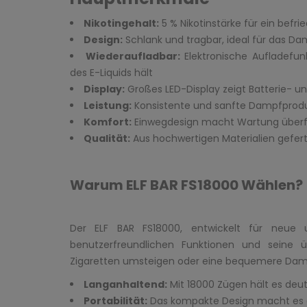
Nikotingehalt:
5 % Nikotinstärke für ein befr
Design:
Schlank und tragbar, ideal für das D
Wiederaufladbar:
Elektronische Aufladefun
des E-Liquids hält
Display:
Großes LED-Display zeigt Batterie- u
Leistung:
Konsistente und sanfte Dampfprod
Komfort:
Einwegdesign macht Wartung überf
Qualität:
Aus hochwertigen Materialien gefert
Warum ELF BAR FS18000 Wählen?
Der ELF BAR FS18000, entwickelt für neue 
benutzerfreundlichen Funktionen und seine 
Zigaretten umsteigen oder eine bequemere Dampf
Langanhaltend:
Mit 18000 Zügen hält es deut
Portabilität:
Das kompakte Design macht es ei