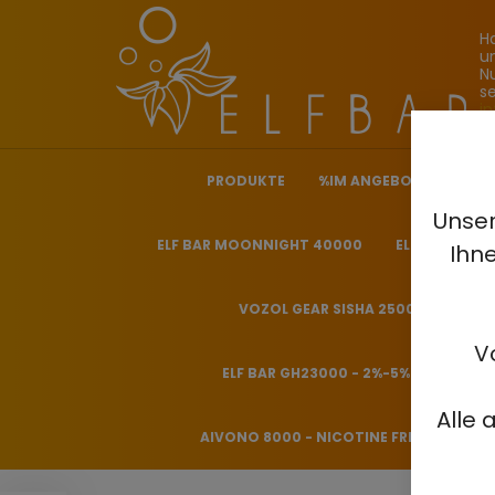
H
u
N
s
i
PRODUKTE
%IM ANGEBOT%
ELF
Unser
ELF BAR MOONNIGHT 40000
ELF BAR NICO
Ihn
VOZOL GEAR SISHA 25000 - 0.5%
V
ELF BAR GH23000 - 2%-5%
HITME
Alle 
AIVONO 8000 - NICOTINE FREE 0%
H