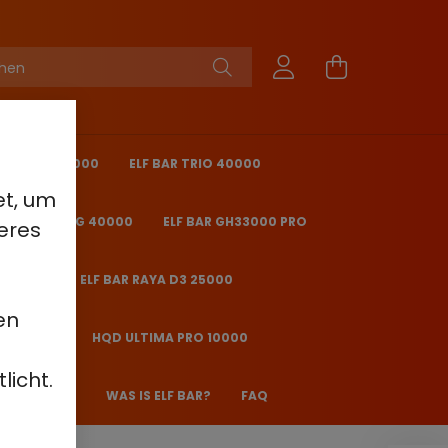
KING PRO 40000
ELF BAR TRIO 40000
et, um
 BAR ICE KING 40000
ELF BAR GH33000 PRO
eres
O 25000
ELF BAR RAYA D3 25000
en
2000 - 2%
HQD ULTIMA PRO 10000
licht.
 JANE JJ600
WAS IS ELF BAR?
FAQ