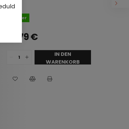
eduld
Auf Lager
37,79
€
IN DEN
WARENKORB