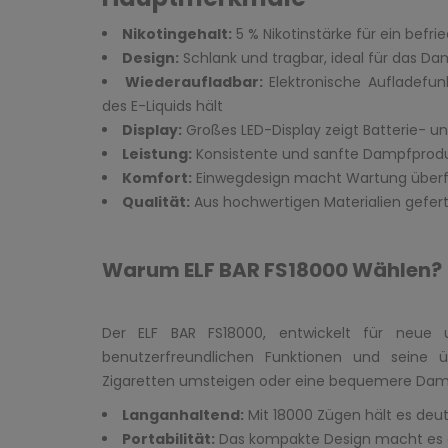
Nikotingehalt:
5 % Nikotinstärke für ein befr
Design:
Schlank und tragbar, ideal für das D
Wiederaufladbar:
Elektronische Aufladefun
des E-Liquids hält
Display:
Großes LED-Display zeigt Batterie- u
Leistung:
Konsistente und sanfte Dampfprod
Komfort:
Einwegdesign macht Wartung überf
Qualität:
Aus hochwertigen Materialien gefert
Warum ELF BAR FS18000 Wählen?
Der ELF BAR FS18000, entwickelt für neue 
benutzerfreundlichen Funktionen und seine 
Zigaretten umsteigen oder eine bequemere Dampf
Langanhaltend:
Mit 18000 Zügen hält es deut
Portabilität:
Das kompakte Design macht es ei