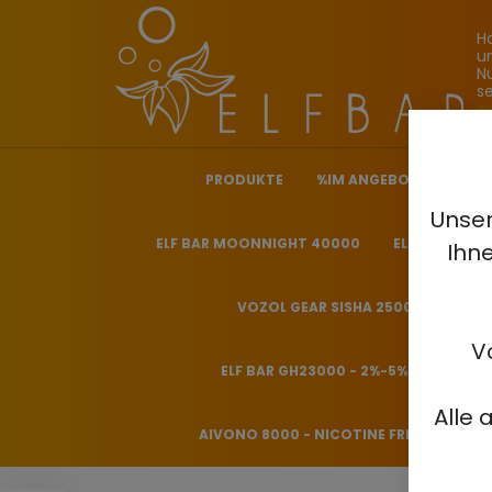
H
u
N
s
i
PRODUKTE
%IM ANGEBOT%
ELF
Unser
ELF BAR MOONNIGHT 40000
ELF BAR NICO
Ihn
VOZOL GEAR SISHA 25000 - 0.5%
V
ELF BAR GH23000 - 2%-5%
HITME
Alle 
AIVONO 8000 - NICOTINE FREE 0%
H