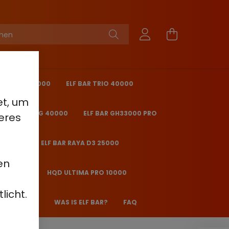
KING PRO 40000
ELF BAR TRIO 40000
et, um
 BAR ICE KING 40000
ELF BAR GH33000 PRO
eres
O 25000
ELF BAR RAYA D3 25000
en
2000 - 2%
HQD ULTIMA PRO 10000
licht.
 JANE JJ600
WAS IS ELF BAR?
FAQ