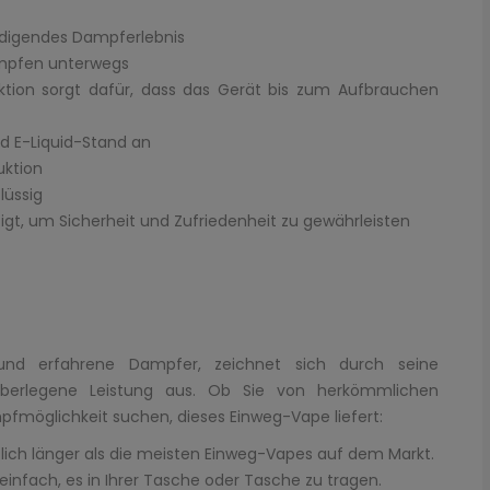
iedigendes Dampferlebnis
ampfen unterwegs
ktion sorgt dafür, dass das Gerät bis zum Aufbrauchen
nd E-Liquid-Stand an
uktion
lüssig
igt, um Sicherheit und Zufriedenheit zu gewährleisten
und erfahrene Dampfer, zeichnet sich durch seine
überlegene Leistung aus. Ob Sie von herkömmlichen
möglichkeit suchen, dieses Einweg-Vape liefert:
lich länger als die meisten Einweg-Vapes auf dem Markt.
nfach, es in Ihrer Tasche oder Tasche zu tragen.