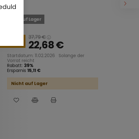
eduld
Nicht auf Lager
37,79
€
39
22,68
€
Startdatum: 11.02.2026
Solange der
Vorrat reicht
Rabatt:
39
Ersparnis
15,11 €
Nicht auf Lager