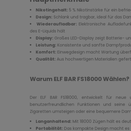
Nikotingehalt:
5 % Nikotinstärke für ein befr
Design:
Schlank und tragbar, ideal für das D
Wiederaufladbar:
Elektronische Aufladefun
des E-Liquids hält
Display:
Großes LED-Display zeigt Batterie- u
Leistung:
Konsistente und sanfte Dampfprod
Komfort:
Einwegdesign macht Wartung überf
Qualität:
Aus hochwertigen Materialien gefert
Warum ELF BAR FS18000 Wählen?
Der ELF BAR FS18000, entwickelt für neue 
benutzerfreundlichen Funktionen und seine 
Zigaretten umsteigen oder eine bequemere Dampf
Langanhaltend:
Mit 18000 Zügen hält es deut
Portabilität:
Das kompakte Design macht es ei