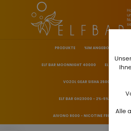
H
u
N
s
i
PRODUKTE
%IM ANGEBOT%
ELF
Unser
ELF BAR MOONNIGHT 40000
ELF BAR NICO
Ihn
VOZOL GEAR SISHA 25000 - 0.5%
V
ELF BAR GH23000 - 2%-5%
HITME
Alle 
AIVONO 8000 - NICOTINE FREE 0%
H