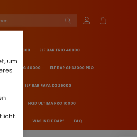
KING PRO 40000
ELF BAR TRIO 40000
et, um
 BAR ICE KING 40000
ELF BAR GH33000 PRO
eres
O 25000
ELF BAR RAYA D3 25000
en
2000 - 2%
HQD ULTIMA PRO 10000
licht.
 JANE JJ600
WAS IS ELF BAR?
FAQ