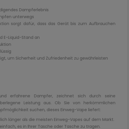
iedigendes Dampferlebnis
ampfen unterwegs
ktion sorgt dafür, dass das Gerät bis zum Aufbrauchen
nd E-Liquid-Stand an
uktion
lüssig
igt, um Sicherheit und Zufriedenheit zu gewährleisten
und erfahrene Dampfer, zeichnet sich durch seine
überlegene Leistung aus. Ob Sie von herkömmlichen
möglichkeit suchen, dieses Einweg-Vape liefert:
lich länger als die meisten Einweg-Vapes auf dem Markt.
nfach, es in Ihrer Tasche oder Tasche zu tragen.