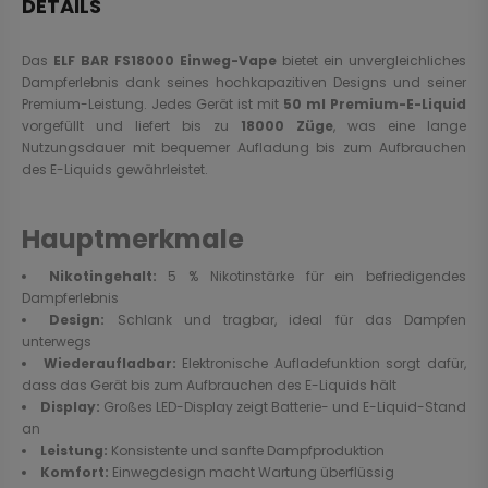
DETAILS
Das
ELF BAR FS18000 Einweg-Vape
bietet ein unvergleichliches
Dampferlebnis dank seines hochkapazitiven Designs und seiner
Premium-Leistung. Jedes Gerät ist mit
50 ml Premium-E-Liquid
vorgefüllt und liefert bis zu
18000 Züge
, was eine lange
Nutzungsdauer mit bequemer Aufladung bis zum Aufbrauchen
des E-Liquids gewährleistet.
Hauptmerkmale
Nikotingehalt:
5 % Nikotinstärke für ein befriedigendes
Dampferlebnis
Design:
Schlank und tragbar, ideal für das Dampfen
unterwegs
Wiederaufladbar:
Elektronische Aufladefunktion sorgt dafür,
dass das Gerät bis zum Aufbrauchen des E-Liquids hält
Display:
Großes LED-Display zeigt Batterie- und E-Liquid-Stand
an
Leistung:
Konsistente und sanfte Dampfproduktion
Komfort:
Einwegdesign macht Wartung überflüssig