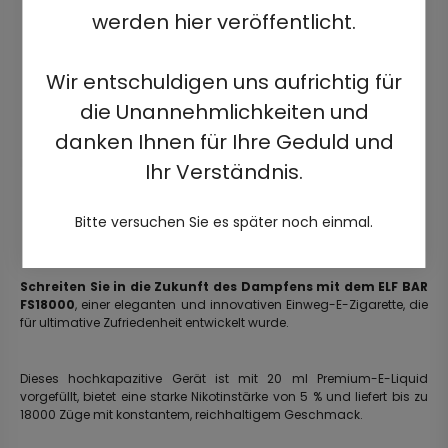
werden hier veröffentlicht.
Wir entschuldigen uns aufrichtig für
die Unannehmlichkeiten und
danken Ihnen für Ihre Geduld und
Ihr Verständnis.
Bitte versuchen Sie es später noch einmal.
Schreiten Sie in die Zukunft des Dampfens mit dem ELF BAR
FS18000
, einer eleganten und innovativen Einweg-E-Zigarette, die
für ultimative Zufriedenheit entwickelt wurde.
Dieses hochkapazitive Gerät ist mit 20 ml Premium-E-Liquid
vorgefüllt, bietet eine starke Nikotinstärke von 5 % und liefert bis zu
18000 Züge mit konstantem, reichhaltigem Geschmack.