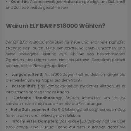
Qualität:
Aus hochwertigen Materialien gefertigt, um Sicherheit
und Zufriedenheit zu gewährleisten
Warum ELF BAR FS18000 Wählen?
Der ELF BAR FS18000, entwickelt für neue und erfahrene Dampfer,
zeichnet sich durch seine benutzerfreundlichen Funktionen und
seine überlegene Leistung aus. Ob Sie von herkömmlichen
Zigaretten umsteigen oder eine bequemere Dampfmöglichkeit
suchen, dieses Einweg-Vape liefert:
Langanhaltend:
Mit 18000 Zügen hält es deutlich länger als
die meisten Einweg-Vapes auf dem Markt.
Portabilität:
Das kompakte Design macht es einfach, es in
Ihrer Tasche oder Tasche zu tragen.
Einfache Handhabung:
Einfach inhalieren, um es zu
aktivieren; keine Knöpfe oder komplizierte Einstellungen.
Hohe Zufriedenheit:
Der 5 % Nikotingehalt sorgt bei jedem Zug
für ein starkes und befriedigendes Erlebnis.
Informiertes Dampfen:
Das große LED-Display hält Sie über
den Batterie- und E-Liquid-Stand auf dem Laufenden, damit Sie