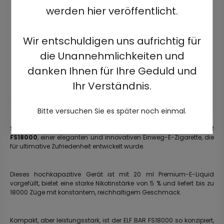
werden hier veröffentlicht.
Wir entschuldigen uns aufrichtig für
die Unannehmlichkeiten und
danken Ihnen für Ihre Geduld und
Ihr Verständnis.
Bitte versuchen Sie es später noch einmal.
Schreiten Sie in die Zukunft des Dampfens mit dem ELF BAR
FS18000
, einer eleganten und innovativen Einweg-E-Zigarette, die
für ultimative Zufriedenheit entwickelt wurde.
Dieses hochkapazitive Gerät ist mit 20 ml Premium-E-Liquid
vorgefüllt, bietet eine starke Nikotinstärke von 5 % und liefert bis zu
18000 Züge mit konstantem, reichhaltigem Geschmack.
Kompakt, aber leistungsstark, ist der ELF BAR FS18000 so konzipiert,