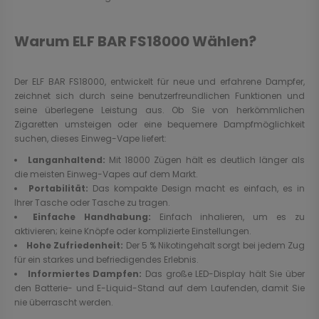
Warum ELF BAR FS18000 Wählen?
Der ELF BAR FS18000, entwickelt für neue und erfahrene Dampfer,
zeichnet sich durch seine benutzerfreundlichen Funktionen und
seine überlegene Leistung aus. Ob Sie von herkömmlichen
Zigaretten umsteigen oder eine bequemere Dampfmöglichkeit
suchen, dieses Einweg-Vape liefert:
Langanhaltend:
Mit 18000 Zügen hält es deutlich länger als
die meisten Einweg-Vapes auf dem Markt.
Portabilität:
Das kompakte Design macht es einfach, es in
Ihrer Tasche oder Tasche zu tragen.
Einfache Handhabung:
Einfach inhalieren, um es zu
aktivieren; keine Knöpfe oder komplizierte Einstellungen.
Hohe Zufriedenheit:
Der 5 % Nikotingehalt sorgt bei jedem Zug
für ein starkes und befriedigendes Erlebnis.
Informiertes Dampfen:
Das große LED-Display hält Sie über
den Batterie- und E-Liquid-Stand auf dem Laufenden, damit Sie
nie überrascht werden.