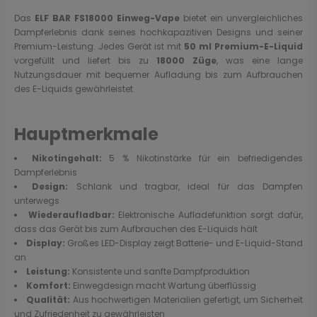
Das
ELF BAR FS18000 Einweg-Vape
bietet ein unvergleichliches
Dampferlebnis dank seines hochkapazitiven Designs und seiner
Premium-Leistung. Jedes Gerät ist mit
50 ml Premium-E-Liquid
vorgefüllt und liefert bis zu
18000 Züge
, was eine lange
Nutzungsdauer mit bequemer Aufladung bis zum Aufbrauchen
des E-Liquids gewährleistet.
Hauptmerkmale
Nikotingehalt:
5 % Nikotinstärke für ein befriedigendes
Dampferlebnis
Design:
Schlank und tragbar, ideal für das Dampfen
unterwegs
Wiederaufladbar:
Elektronische Aufladefunktion sorgt dafür,
dass das Gerät bis zum Aufbrauchen des E-Liquids hält
Display:
Großes LED-Display zeigt Batterie- und E-Liquid-Stand
an
Leistung:
Konsistente und sanfte Dampfproduktion
Komfort:
Einwegdesign macht Wartung überflüssig
Qualität:
Aus hochwertigen Materialien gefertigt, um Sicherheit
und Zufriedenheit zu gewährleisten