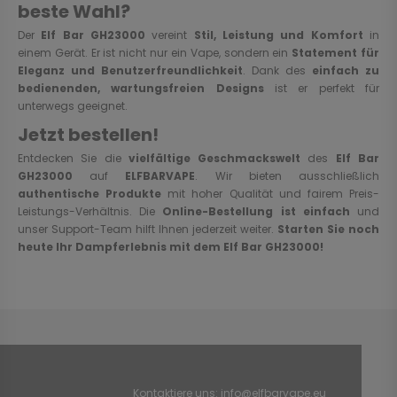
beste Wahl?
Der
Elf Bar GH23000
vereint
Stil, Leistung und Komfort
in
einem Gerät. Er ist nicht nur ein Vape, sondern ein
Statement für
Eleganz und Benutzerfreundlichkeit
. Dank des
einfach zu
bedienenden, wartungsfreien Designs
ist er perfekt für
unterwegs geeignet.
Jetzt bestellen!
Entdecken Sie die
vielfältige Geschmackswelt
des
Elf Bar
GH23000
auf
ELFBARVAPE
. Wir bieten ausschließlich
authentische Produkte
mit hoher Qualität und fairem Preis-
Leistungs-Verhältnis. Die
Online-Bestellung ist einfach
und
unser Support-Team hilft Ihnen jederzeit weiter.
Starten Sie noch
heute Ihr Dampferlebnis mit dem Elf Bar GH23000!
Kontaktiere uns:
info@elfbarvape.eu