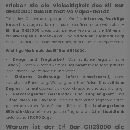
Erleben Sie die Vielseitigkeit des Elf Bar
GH23000: Das ultimative Vape-Gerät
Für jeden Geschmack geeignet. Ob Sie
intensive, fruchtige
Noten
bevorzugen oder einen subtileren Geschmack wünschen –
Elf Bar GH23000
bietet das perfekte Aroma für Sie. Mit einem
zuverlässigen 850mAh-Akku
und
variablen Zugmodi
sorgt
dieses Gerät für ein gleichbleibendes, angenehmes Dampferlebnis.
Wichtige Merkmale des Elf Bar GH23000:
Design und Tragbarkeit:
Das schlanke, ergonomische
Design (52mm × 28mm × 94mm) liegt perfekt in der Hand, passt in
jede Tasche und ist ideal für unterwegs.
Einfache Bedienung:
Sofort einsatzbereit
, ohne
komplizierte Einrichtung, Wartung oder Nachfüllen. Das
seitliche
Display
informiert übersichtlich über Akkustand und Liquidfüllung.
Hervorragender Geschmack und Langlebigkeit:
Das
Triple-Mesh-Coil-System
liefert bis zum letzten Tropfen dichten,
geschmackvollen Dampf ohne Bitterkeit. Der
leistungsstarke
850mAh-Akku
hält den ganzen Tag und der
23ml Liquidtank
bietet bis zu
23.000 Züge
.
Warum ist der Elf Bar GH23000 die