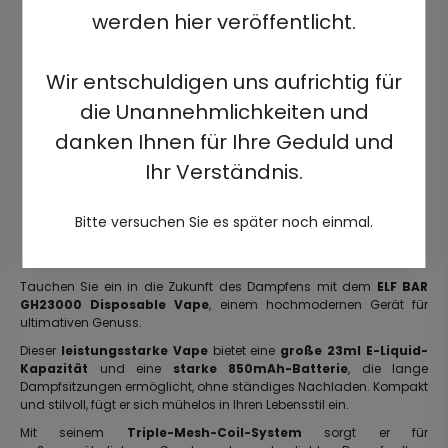
werden hier veröffentlicht.
Wir entschuldigen uns aufrichtig für
die Unannehmlichkeiten und
danken Ihnen für Ihre Geduld und
Ihr Verständnis.
Bitte versuchen Sie es später noch einmal.
Tauchen Sie ein in die Zukunft des Dampfens mit dem
ELF BAR
GH23000 Disposable Vape
, einem hochmodernen Gerät für
ultimativen Genuss.
Dieser
leistungsstarke Vape
bietet eine
große 23ml E-Liquid-
Kapazität
und eine
starke 850mAh-Batterie
, die lange
Dampfsitzungen ermöglicht, ohne ständiges Nachladen. Kompakt
und stilvoll, fügt er sich mühelos in Ihren Lebensstil ein.
Mit seinem
Triple-Mesh-Coil-System
sorgt er für