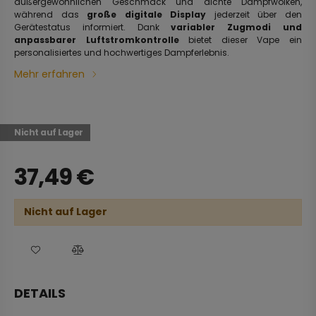
außergewöhnlichen Geschmack und dichte Dampfwolken,
während das
große digitale Display
jederzeit über den
Gerätestatus informiert. Dank
variabler Zugmodi und
anpassbarer Luftstromkontrolle
bietet dieser Vape ein
personalisiertes und hochwertiges Dampferlebnis.
Mehr erfahren
Nicht auf Lager
37,49
€
Nicht auf Lager
DETAILS