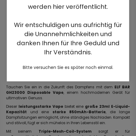
werden hier veröffentlicht.
Wir entschuldigen uns aufrichtig für
die Unannehmlichkeiten und
danken Ihnen für Ihre Geduld und
Ihr Verständnis.
Bitte versuchen Sie es später noch einmal.
Tauchen Sie ein in die Zukunft des Dampfens mit dem
ELF BAR
GH23000 Disposable Vape
, einem hochmodernen Gerät für
ultimativen Genuss.
Dieser
leistungsstarke Vape
bietet eine
große 23ml E-Liquid-
Kapazität
und eine
starke 850mAh-Batterie
, die lange
Dampfsitzungen ermöglicht, ohne ständiges Nachladen. Kompakt
und stilvoll, fügt er sich mühelos in Ihren Lebensstil ein.
Mit seinem
Triple-Mesh-Coil-System
sorgt er für