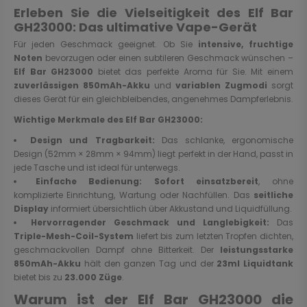
Erleben Sie die Vielseitigkeit des Elf Bar
GH23000: Das ultimative Vape-Gerät
Für jeden Geschmack geeignet. Ob Sie
intensive, fruchtige
Noten
bevorzugen oder einen subtileren Geschmack wünschen –
Elf Bar GH23000
bietet das perfekte Aroma für Sie. Mit einem
zuverlässigen 850mAh-Akku
und
variablen Zugmodi
sorgt
dieses Gerät für ein gleichbleibendes, angenehmes Dampferlebnis.
Wichtige Merkmale des Elf Bar GH23000:
Design und Tragbarkeit:
Das schlanke, ergonomische
Design (52mm × 28mm × 94mm) liegt perfekt in der Hand, passt in
jede Tasche und ist ideal für unterwegs.
Einfache Bedienung:
Sofort einsatzbereit
, ohne
komplizierte Einrichtung, Wartung oder Nachfüllen. Das
seitliche
Display
informiert übersichtlich über Akkustand und Liquidfüllung.
Hervorragender Geschmack und Langlebigkeit:
Das
Triple-Mesh-Coil-System
liefert bis zum letzten Tropfen dichten,
geschmackvollen Dampf ohne Bitterkeit. Der
leistungsstarke
850mAh-Akku
hält den ganzen Tag und der
23ml Liquidtank
bietet bis zu
23.000 Züge
.
Warum ist der Elf Bar GH23000 die