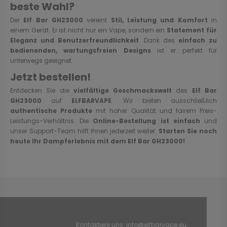
beste Wahl?
Der
Elf Bar GH23000
vereint
Stil, Leistung und Komfort
in
einem Gerät. Er ist nicht nur ein Vape, sondern ein
Statement für
Eleganz und Benutzerfreundlichkeit
. Dank des
einfach zu
bedienenden, wartungsfreien Designs
ist er perfekt für
unterwegs geeignet.
Jetzt bestellen!
Entdecken Sie die
vielfältige Geschmackswelt
des
Elf Bar
GH23000
auf
ELFBARVAPE
. Wir bieten ausschließlich
authentische Produkte
mit hoher Qualität und fairem Preis-
Leistungs-Verhältnis. Die
Online-Bestellung ist einfach
und
unser Support-Team hilft Ihnen jederzeit weiter.
Starten Sie noch
heute Ihr Dampferlebnis mit dem Elf Bar GH23000!
Kontaktiere uns:
info@elfbarvape.eu