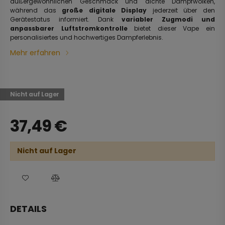
außergewöhnlichen Geschmack und dichte Dampfwolken,
während das
große digitale Display
jederzeit über den
Gerätestatus informiert. Dank
variabler Zugmodi und
anpassbarer Luftstromkontrolle
bietet dieser Vape ein
personalisiertes und hochwertiges Dampferlebnis.
Mehr erfahren
Nicht auf Lager
37,49
€
Nicht auf Lager
DETAILS