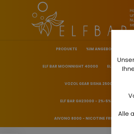
H
u
N
s
i
PRODUKTE
%IM ANGEBOT%
ELF
Unser
ELF BAR MOONNIGHT 40000
ELF BAR NICO
Ihn
VOZOL GEAR SISHA 25000 - 0.5%
V
ELF BAR GH23000 - 2%-5%
HITME
Alle 
AIVONO 8000 - NICOTINE FREE 0%
H