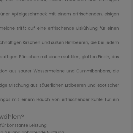
 grüner Apfelgeschmack mit einem erfrischenden, eisigen
lone trifft auf eine erfrischende Eiskühlung für einen
ichhaltigen Kirschen und süßen Himbeeren, die bei jedem
aftigen Pfirsichen mit einem subtilen, glatten Finish, das
ation aus saurer Wassermelone und Gummibonbons, die
rtige Mischung aus säuerlichen Erdbeeren und exotischer
angos mit einem Hauch von erfrischender Kühle für ein
 wählen?
ür konstante Leistung.
id für lang anhaltende Nutzung.