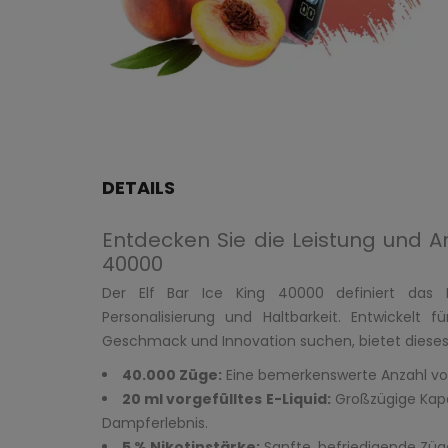
DETAILS
Entdecken Sie die Leistung und A
40000
Der Elf Bar Ice King 40000 definiert das 
Personalisierung und Haltbarkeit. Entwickelt
Geschmack und Innovation suchen, bietet diese
40.000 Züge:
Eine bemerkenswerte Anzahl von
20 ml vorgefülltes E-Liquid:
Großzügige Kapa
Dampferlebnis.
5 % Nikotinstärke:
Sanfte, befriedigende Zü