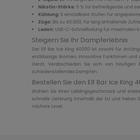
Nikotin-Stärke:
5 % für befriedigende und sa
Kühlung:
5 einstellbare Stufen für angepasste
Züge:
Bis zu 40.000, für lang anhaltende Zufri
Laden:
USB-C-Schnellladung für maximalen K
Steigern Sie Ihr Dampferlebnis
Der Elf Bar Ice King 40000 ist sowohl für Anfän
erstklassige Aromen, innovative Funktionen und
Gerät. Verabschieden Sie sich von häufigen 
zufriedenstellendes Dampfen.
Bestellen Sie den Elf Bar Ice King
Wählen Sie Ihren Lieblingsgeschmack und erleb
schnelle Lieferung innerhalb der EU und heben 
nächste Level.