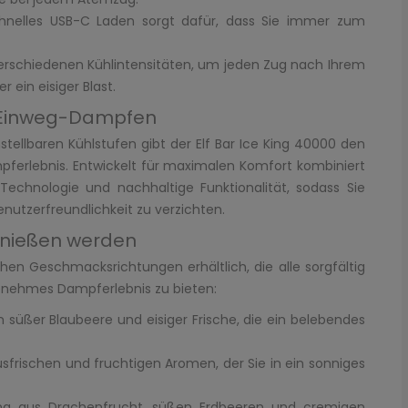
nelles USB-C Laden sorgt dafür, dass Sie immer zum
erschiedenen Kühlintensitäten, um jeden Zug nach Ihrem
 ein eisiger Blast.
m Einweg-Dampfen
ellbaren Kühlstufen gibt der Elf Bar Ice King 40000 den
mpferlebnis. Entwickelt für maximalen Komfort kombiniert
 Technologie und nachhaltige Funktionalität, sodass Sie
utzerfreundlichkeit zu verzichten.
enießen werden
ichen Geschmacksrichtungen erhältlich, die alle sorgfältig
genehmes Dampferlebnis zu bieten:
 süßer Blaubeere und eisiger Frische, die ein belebendes
usfrischen und fruchtigen Aromen, der Sie in ein sonniges
ng aus Drachenfrucht, süßen Erdbeeren und cremigen