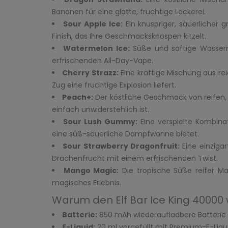
Bananen für eine glatte, fruchtige Leckerei.
Sour Apple Ice:
Ein knuspriger, säuerlicher
Finish, das Ihre Geschmacksknospen kitzelt.
Watermelon Ice:
Süße und saftige Wasserme
erfrischenden All-Day-Vape.
Cherry Strazz:
Eine kräftige Mischung aus re
Zug eine fruchtige Explosion liefert.
Peach+:
Der köstliche Geschmack von reifen, s
einfach unwiderstehlich ist.
Sour Lush Gummy:
Eine verspielte Kombin
eine süß-säuerliche Dampfwonne bietet.
Sour Strawberry Dragonfruit:
Eine einziga
Drachenfrucht mit einem erfrischenden Twist.
Mango Magic:
Die tropische Süße reifer M
magisches Erlebnis.
Warum den Elf Bar Ice King 40000
Batterie:
850 mAh wiederaufladbare Batterie f
E-Liquid:
20 ml vorgefüllt mit Premium-E-Liqu