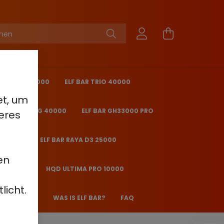
KING PRO 40000
ELF BAR TRIO 40000
et, um
 BAR ICE KING 40000
ELF BAR GH33000 PRO
eres
O 25000
ELF BAR RAYA D3 25000
en
2000 - 2%
HQD ULTIMA PRO 10000
licht.
 JANE JJ600
WAS IS ELF BAR?
FAQ