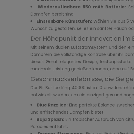
Wiederaufladbare 850 mAh Batterie:
Sch
Dampfen bereit sind.
Einstellbare Kühlstufen:
Wählen Sie aus 5 v
Wunsch zu gestalten, sei es ein sanfter Hauch oder
Der Höhepunkt der Innovation i
Mit seinem dualen Luftstromsystem und den einst
Dampfern die vollständige Kontrolle über ihr Da
dieses Gerät elegantes Design, leistungsstarke
maximale Leistung genießen können, ohne auf Ben
Geschmackserlebnisse, die Sie g
Der Elf Bar Ice King 40000 ist in 10 unwiderstehl
entwickelt wurden, um ein einzigartiges und an
Blue Razz Ice:
Eine perfekte Balance zwischen
und erfrischendes Dampfen bietet.
Baja Splash:
Ein tropischer Ausbruch von citr
Paradies entführt.
Dragon Strawnana:
Eine köstliche Mischu