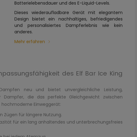
Batterielebensdauer und des E-Liquid-Levels.
Dieses wiederaufladbare Gerät mit elegantem
Design bietet ein nachhaltiges, befriedigendes
und personalisiertes Dampferlebnis wie kein
anderes.
Mehr erfahren
npassungsfähigkeit des Elf Bar Ice King
Dampfen neu und bietet unvergleichliche Leistung,
 für Dampfer, die das perfekte Gleichgewicht zwischen
s hochmoderne Einweggerät:
 Zügen für längere Nutzung.
zität für ein lang anhaltendes und unterbrechungsfreies
ge bei jedem Atemzug.