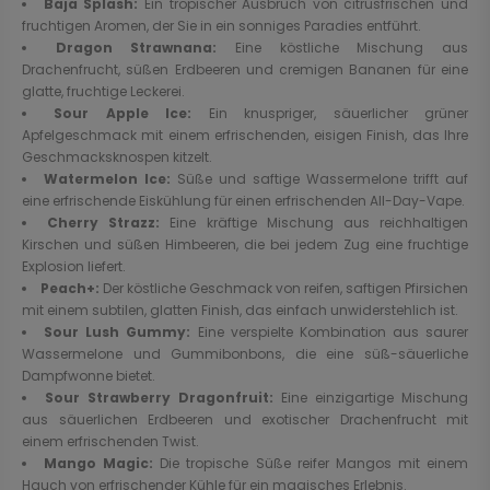
Baja Splash:
Ein tropischer Ausbruch von citrusfrischen und
fruchtigen Aromen, der Sie in ein sonniges Paradies entführt.
Dragon Strawnana:
Eine köstliche Mischung aus
Drachenfrucht, süßen Erdbeeren und cremigen Bananen für eine
glatte, fruchtige Leckerei.
Sour Apple Ice:
Ein knuspriger, säuerlicher grüner
Apfelgeschmack mit einem erfrischenden, eisigen Finish, das Ihre
Geschmacksknospen kitzelt.
Watermelon Ice:
Süße und saftige Wassermelone trifft auf
eine erfrischende Eiskühlung für einen erfrischenden All-Day-Vape.
Cherry Strazz:
Eine kräftige Mischung aus reichhaltigen
Kirschen und süßen Himbeeren, die bei jedem Zug eine fruchtige
Explosion liefert.
Peach+:
Der köstliche Geschmack von reifen, saftigen Pfirsichen
mit einem subtilen, glatten Finish, das einfach unwiderstehlich ist.
Sour Lush Gummy:
Eine verspielte Kombination aus saurer
Wassermelone und Gummibonbons, die eine süß-säuerliche
Dampfwonne bietet.
Sour Strawberry Dragonfruit:
Eine einzigartige Mischung
aus säuerlichen Erdbeeren und exotischer Drachenfrucht mit
einem erfrischenden Twist.
Mango Magic:
Die tropische Süße reifer Mangos mit einem
Hauch von erfrischender Kühle für ein magisches Erlebnis.