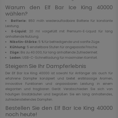
Warum den Elf Bar Ice King 40000
wählen?
Batterie:
850 mAh wiederaufladbare Batterie für konstante
Leistung.
E-Liquid:
20 ml vorgefüllt mit Premium-E-Liquid für lang
anhaltende Nutzung.
Nikotin-Stärke:
5 % für befriedigende und sanfte Züge.
Kühlung:
5 einstellbare Stufen für angepasste Frische.
Züge:
Bis zu 40.000, für lang anhaltende Zufriedenheit.
Laden:
USB-C-Schnellladung für maximalen Komfort.
Steigern Sie Ihr Dampferlebnis
Der Elf Bar Ice King 40000 ist sowohl für Anfänger als auch für
erfahrene Dampfer konzipiert und bietet erstklassige Aromen,
innovative Funktionen und anpassbaren Leistung in einem
eleganten und tragbaren Gerät. Verabschieden Sie sich von
häufigen Ersatzkäufen und begrüßen Sie ein lang anhaltendes,
zufriedenstellendes Dampfen.
Bestellen Sie den Elf Bar Ice King 40000
noch heute!