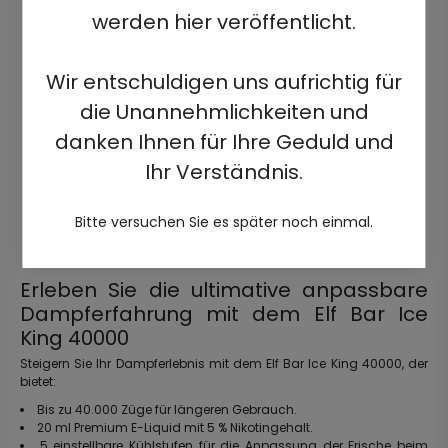
werden hier veröffentlicht.
Wir entschuldigen uns aufrichtig für
die Unannehmlichkeiten und
danken Ihnen für Ihre Geduld und
Ihr Verständnis.
Bitte versuchen Sie es später noch einmal.
Erleben Sie die ultimative anpassbare
Dampferfahrung mit dem Elf Bar Ice
King 40000
Steigern Sie Ihr Dampferlebnis mit dem Elf Bar Ice King 40000, der
bietet:
Bis zu 40.000 Züge für längeren Gebrauch.
20 ml Premium E-Liquid mit 5 % Nikotingehalt.
5 einstellbare Kühlstufen für die Anpassung der Frische beim