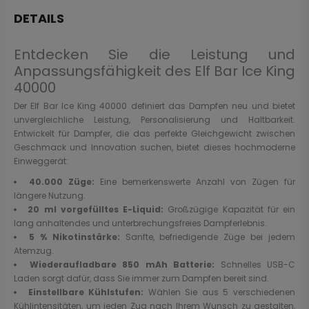
DETAILS
Entdecken Sie die Leistung und
Anpassungsfähigkeit des Elf Bar Ice King
40000
Der Elf Bar Ice King 40000 definiert das Dampfen neu und bietet
unvergleichliche Leistung, Personalisierung und Haltbarkeit.
Entwickelt für Dampfer, die das perfekte Gleichgewicht zwischen
Geschmack und Innovation suchen, bietet dieses hochmoderne
Einweggerät:
40.000 Züge:
Eine bemerkenswerte Anzahl von Zügen für
längere Nutzung.
20 ml vorgefülltes E-Liquid:
Großzügige Kapazität für ein
lang anhaltendes und unterbrechungsfreies Dampferlebnis.
5 % Nikotinstärke:
Sanfte, befriedigende Züge bei jedem
Atemzug.
Wiederaufladbare 850 mAh Batterie:
Schnelles USB-C
Laden sorgt dafür, dass Sie immer zum Dampfen bereit sind.
Einstellbare Kühlstufen:
Wählen Sie aus 5 verschiedenen
Kühlintensitäten, um jeden Zug nach Ihrem Wunsch zu gestalten,