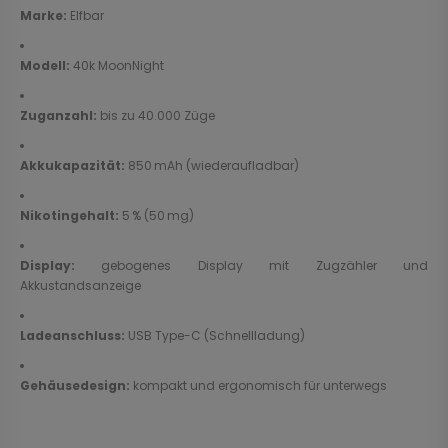
Marke:
Elfbar
Modell:
40k MoonNight
Zuganzahl:
bis zu 40.000 Züge
Akkukapazität:
850 mAh (wiederaufladbar)
Nikotingehalt:
5 % (50 mg)
Display:
gebogenes Display mit Zugzähler und
Akkustandsanzeige
Ladeanschluss:
USB Type-C (Schnellladung)
Gehäusedesign:
kompakt und ergonomisch für unterwegs