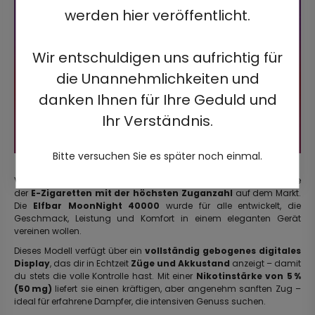
werden hier veröffentlicht.
Wir entschuldigen uns aufrichtig für
die Unannehmlichkeiten und
danken Ihnen für Ihre Geduld und
Ihr Verständnis.
Bitte versuchen Sie es später noch einmal.
Verabschiede dich von ständigen Gerätewechseln und erlebe eine
der
E-Zigaretten mit der höchsten Zuganzahl
auf dem Markt.
Die
Elfbar MoonNight 40000
wurde für alle entwickelt, die
Geschmack, Leistung und Komfort in einem eleganten Gerät
vereinen wollen.
Dieses Modell verfügt über ein
vollständig gebogenes digitales
Display
, das dir in Echtzeit
Züge und Akkustand
anzeigt – damit
du stets die volle Kontrolle hast. Mit einer
Nikotinstärke von 5 %
(50 mg)
liefert sie einen kräftigen, aber angenehm sanften Zug –
ideal für erfahrene Dampfer, die intensiven Genuss suchen.