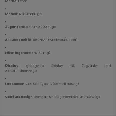
Marke:
Elfbar
Modell:
40k MoonNight
Zuganzahl:
bis zu 40.000 Züge
Akkukapazität:
850 mAh (wiederaufladbar)
Nikotingehalt:
5 % (50 mg)
Display:
gebogenes Display mit Zugzähler und
Akkustandsanzeige
Ladeanschluss:
USB Type-C (Schnellladung)
Gehäusedesign:
kompakt und ergonomisch für unterwegs