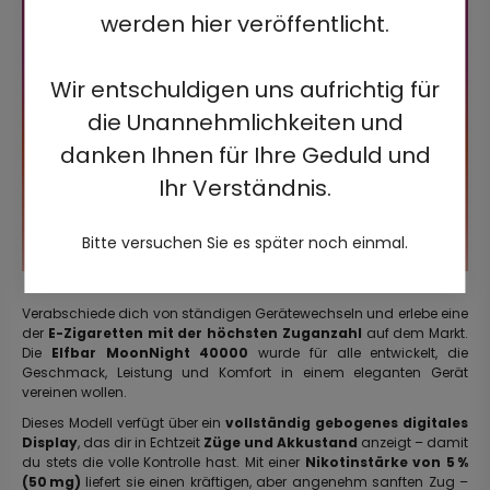
werden hier veröffentlicht.
Wir entschuldigen uns aufrichtig für
die Unannehmlichkeiten und
danken Ihnen für Ihre Geduld und
Ihr Verständnis.
Bitte versuchen Sie es später noch einmal.
Verabschiede dich von ständigen Gerätewechseln und erlebe eine
der
E-Zigaretten mit der höchsten Zuganzahl
auf dem Markt.
Die
Elfbar MoonNight 40000
wurde für alle entwickelt, die
Geschmack, Leistung und Komfort in einem eleganten Gerät
vereinen wollen.
Dieses Modell verfügt über ein
vollständig gebogenes digitales
Display
, das dir in Echtzeit
Züge und Akkustand
anzeigt – damit
du stets die volle Kontrolle hast. Mit einer
Nikotinstärke von 5 %
(50 mg)
liefert sie einen kräftigen, aber angenehm sanften Zug –