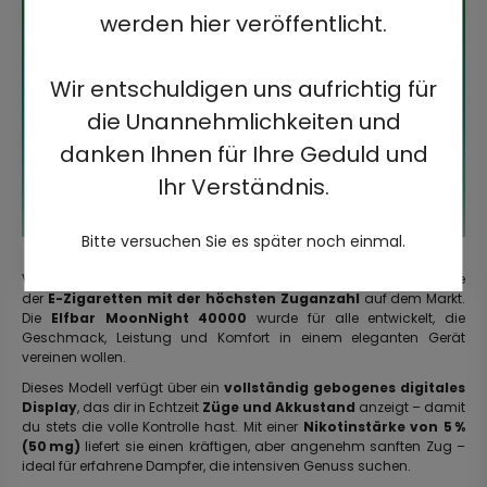
werden hier veröffentlicht.
Wir entschuldigen uns aufrichtig für
die Unannehmlichkeiten und
danken Ihnen für Ihre Geduld und
Ihr Verständnis.
Bitte versuchen Sie es später noch einmal.
Verabschiede dich von ständigen Gerätewechseln und erlebe eine
der
E-Zigaretten mit der höchsten Zuganzahl
auf dem Markt.
Die
Elfbar MoonNight 40000
wurde für alle entwickelt, die
Geschmack, Leistung und Komfort in einem eleganten Gerät
vereinen wollen.
Dieses Modell verfügt über ein
vollständig gebogenes digitales
Display
, das dir in Echtzeit
Züge und Akkustand
anzeigt – damit
du stets die volle Kontrolle hast. Mit einer
Nikotinstärke von 5 %
(50 mg)
liefert sie einen kräftigen, aber angenehm sanften Zug –
ideal für erfahrene Dampfer, die intensiven Genuss suchen.