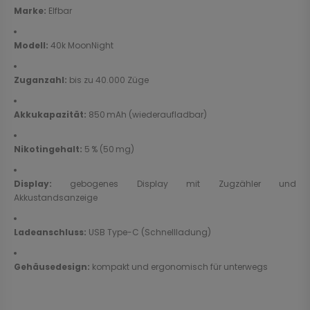
Marke:
Elfbar
Modell:
40k MoonNight
Zuganzahl:
bis zu 40.000 Züge
Akkukapazität:
850 mAh (wiederaufladbar)
Nikotingehalt:
5 % (50 mg)
Display:
gebogenes Display mit Zugzähler und
Akkustandsanzeige
Ladeanschluss:
USB Type-C (Schnellladung)
Gehäusedesign:
kompakt und ergonomisch für unterwegs