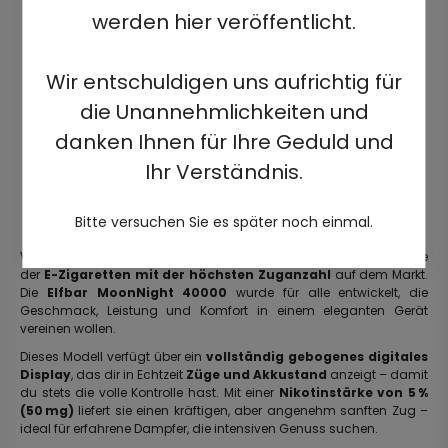
werden hier veröffentlicht.
Wir entschuldigen uns aufrichtig für
die Unannehmlichkeiten und
danken Ihnen für Ihre Geduld und
Ihr Verständnis.
Bitte versuchen Sie es später noch einmal.
Verabschiede dich von ständigen Gerätewechseln und erlebe eine
der
E-Zigaretten mit der höchsten Zuganzahl
auf dem Markt.
Die
Elfbar MoonNight 40000
wurde für alle entwickelt, die
Geschmack, Leistung und Komfort in einem eleganten Gerät
vereinen wollen.
Dieses Modell verfügt über ein
vollständig gebogenes digitales
Display
, das dir in Echtzeit
Züge und Akkustand
anzeigt – damit
du stets die volle Kontrolle hast. Mit einer
Nikotinstärke von 5 %
(50 mg)
liefert sie einen kräftigen, aber angenehm sanften Zug –
ideal für erfahrene Dampfer, die intensiven Genuss suchen.