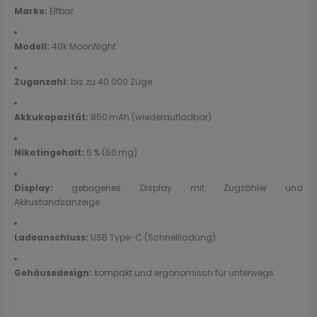
Marke:
Elfbar
Modell:
40k MoonNight
Zuganzahl:
bis zu 40.000 Züge
Akkukapazität:
850 mAh (wiederaufladbar)
Nikotingehalt:
5 % (50 mg)
Display:
gebogenes Display mit Zugzähler und
Akkustandsanzeige
Ladeanschluss:
USB Type-C (Schnellladung)
Gehäusedesign:
kompakt und ergonomisch für unterwegs