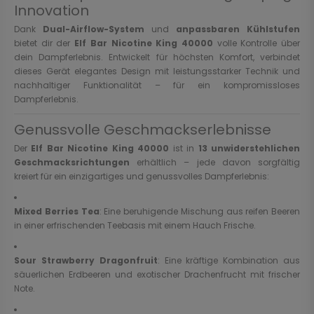
Innovation
Dank
Dual-Airflow-System
und
anpassbaren Kühlstufen
bietet dir der
Elf Bar Nicotine King 40000
volle Kontrolle über
dein Dampferlebnis. Entwickelt für höchsten Komfort, verbindet
dieses Gerät elegantes Design mit leistungsstarker Technik und
nachhaltiger Funktionalität – für ein kompromissloses
Dampferlebnis.
Genussvolle Geschmackserlebnisse
Der
Elf Bar Nicotine King 40000
ist in
13 unwiderstehlichen
Geschmacksrichtungen
erhältlich – jede davon sorgfältig
kreiert für ein einzigartiges und genussvolles Dampferlebnis:
Mixed Berries Tea
: Eine beruhigende Mischung aus reifen Beeren
in einer erfrischenden Teebasis mit einem Hauch Frische.
Sour Strawberry Dragonfruit
: Eine kräftige Kombination aus
säuerlichen Erdbeeren und exotischer Drachenfrucht mit frischer
Note.