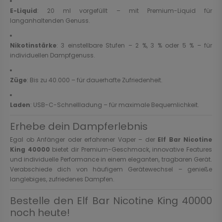
E-Liquid
: 20 ml vorgefüllt – mit Premium-Liquid für
langanhaltenden Genuss.
Nikotinstärke
: 3 einstellbare Stufen – 2 %, 3 % oder 5 % – für
individuellen Dampfgenuss.
Züge
: Bis zu 40.000 – für dauerhafte Zufriedenheit.
Laden
: USB-C-Schnellladung – für maximale Bequemlichkeit.
Erhebe dein Dampferlebnis
Egal ob Anfänger oder erfahrener Vaper – der
Elf Bar Nicotine
King 40000
bietet dir Premium-Geschmack, innovative Features
und individuelle Performance in einem eleganten, tragbaren Gerät.
Verabschiede dich von häufigem Gerätewechsel – genieße
langlebiges, zufriedenes Dampfen.
Bestelle den Elf Bar Nicotine King 40000
noch heute!