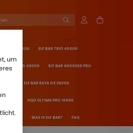
KING PRO 40000
ELF BAR TRIO 40000
et, um
 BAR ICE KING 40000
ELF BAR GH33000 PRO
eres
O 25000
ELF BAR RAYA D3 25000
en
2000 - 2%
HQD ULTIMA PRO 10000
licht.
 JANE JJ600
WAS IS ELF BAR?
FAQ