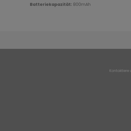
Batteriekapazität:
800mAh
Kontaktiere