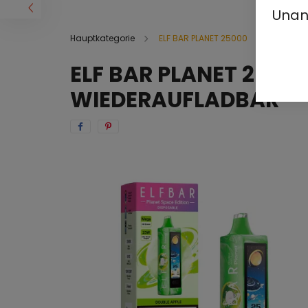
Unan
Hauptkategorie
ELF BAR PLANET 25000
ELF BAR PLANET 2500
WIEDERAUFLADBAR