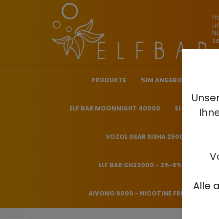
H
u
N
s
i
PRODUKTE
%IM ANGEBOT%
ELF
Unser
ELF BAR MOONNIGHT 40000
ELF BAR NICO
Ihn
VOZOL GEAR SISHA 25000 - 0.5%
V
ELF BAR GH23000 - 2%-5%
HITME
Alle 
AIVONO 8000 - NICOTINE FREE 0%
H