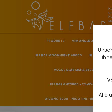
H
u
N
s
i
PRODUKTE
%IM ANGEBOT%
ELF
Unser
ELF BAR MOONNIGHT 40000
ELF BAR NICO
Ihn
VOZOL GEAR SISHA 25000 - 0.5%
V
ELF BAR GH23000 - 2%-5%
HITME
Alle 
AIVONO 8000 - NICOTINE FREE 0%
H