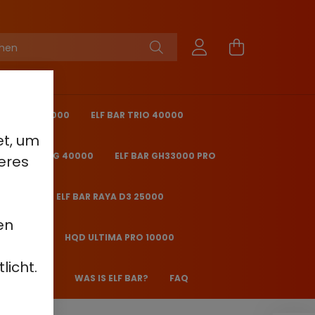
KING PRO 40000
ELF BAR TRIO 40000
et, um
 BAR ICE KING 40000
ELF BAR GH33000 PRO
eres
O 25000
ELF BAR RAYA D3 25000
en
2000 - 2%
HQD ULTIMA PRO 10000
licht.
 JANE JJ600
WAS IS ELF BAR?
FAQ