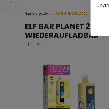
Unan
Hauptkategorie
ELF BAR PLANET 25000
ELF BAR PLANET 25000
WIEDERAUFLADBAR