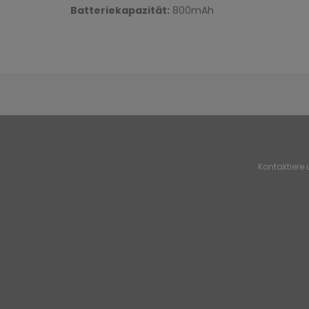
Batteriekapazität:
800mAh
Kontaktiere