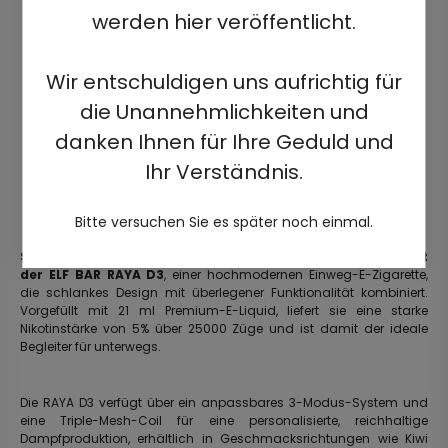
werden hier veröffentlicht.
Wir entschuldigen uns aufrichtig für
die Unannehmlichkeiten und
danken Ihnen für Ihre Geduld und
Ihr Verständnis.
Bitte versuchen Sie es später noch einmal.
Steigen Sie in die nächste Generation des Vapings ein mit
der ELF BAR RAYA D3
, einer hochmodernen Einweg-E-Zigarette,
die schlankes Design mit überlegener Funktionalität kombiniert.
Vorgefüllt mit 21 ml Premium-E-Liquid, liefert sie eine starke
Nikotinstärke von 5% über 25000 Züge und ist damit der ideale
Begleiter für unterwegs.
Die RAYA D3 verfügt über ein anpassbares 3-Modus-System und
eine Triple-Mesh-Coil für eine personalisierte, reichhaltige
Dampfproduktion, erhältlich in Geschmacksrichtungen wie Kiwi