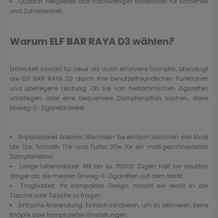
Qualität: Hergestellt aus hochwertigen Materialien für Sicherheit
und Zufriedenheit
Warum ELF BAR RAYA D3 wählen?
Entwickelt sowohl für neue als auch erfahrene Dampfer, überzeugt
die ELF BAR RAYA D3 durch ihre benutzerfreundlichen Funktionen
und überlegene Leistung. Ob Sie von herkömmlichen Zigaretten
umsteigen oder eine bequemere Dampferoption suchen, diese
Einweg-E-Zigarette bietet:
Anpassbares Erlebnis: Wechseln Sie einfach zwischen den Modi
Lite 12w, Smooth 17w und Turbo 30w für ein maßgeschneidertes
Dampferlebnis.
Lange Lebensdauer: Mit bis zu 25000 Zügen hält sie deutlich
länger als die meisten Einweg-E-Zigaretten auf dem Markt.
Tragbarkeit: Ihr kompaktes Design macht sie leicht in der
Tasche oder Tasche zu tragen.
Einfache Anwendung: Einfach inhalieren, um zu aktivieren; keine
Knöpfe oder komplizierten Einstellungen.