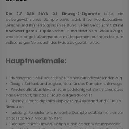
Die ELF BAR RAYA D3 Einweg-E-Zigarette
bietet ein
außergewöhnliches Dampferlebnis dank ihres hochkapazitiven
Designs und ihrer erstklassigen Leistung. Jedes Gerät ist mit
23 ml
hochwertigem E-Liquid
vorbefüllt und bietet bis zu
25000 Züge
,
was eine lange Nutzungsdauer mit bequemem Aufladen bis zum
vollständigen Verbrauch des E-Liquids gewährleistet.
Hauptmerkmale:
Nikotingehalt: 5% Nikotinstärke für einen zufriedenstellenden Zug
Design: Schlank und tragbar, ideal für das Dampfen unterwegs
Wiederaufladbar: Elektronische Ladefähigkeit stellt sicher, dass
das Gerät hält, bis das E-Liquid aufgebraucht ist
Display: Großes digitales Display zeigt Akkustand und E-Liquid-
Niveau an
Leistung: Konsistente und sanfte Dampfproduktion mit einem
anpassbaren 3-Modus-System
Bequemlichkeit: Einweg-Design eliminiert den Wartungsbedarf