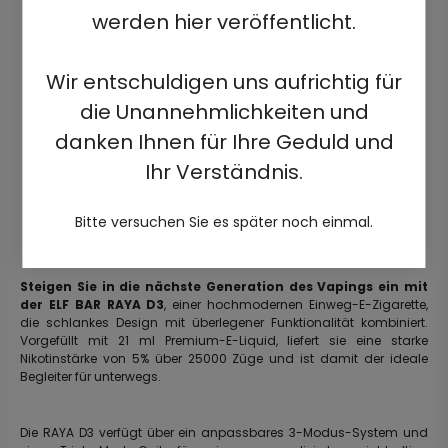
werden hier veröffentlicht.
Wir entschuldigen uns aufrichtig für
die Unannehmlichkeiten und
danken Ihnen für Ihre Geduld und
Ihr Verständnis.
Bitte versuchen Sie es später noch einmal.
Steigen Sie in die nächste Generation des Vapings ein mit
der ELF BAR RAYA D3
, einer hochmodernen Einweg-E-Zigarette,
die schlankes Design mit überlegener Funktionalität kombiniert.
Vorgefüllt mit 21 ml Premium-E-Liquid, liefert sie eine starke
Nikotinstärke von 5% über 25000 Züge und ist damit der ideale
Begleiter für unterwegs.
Die RAYA D3 verfügt über ein anpassbares 3-Modus-System und