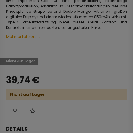
eine Triple-Mesh-Coil für eine personalisierte, reichhaltige
Dampfproduktion, erhältlich in Geschmacksrichtungen wie Kiwi
Pineapple Ice, Grape Ice und Double Mango. Mit einem großen
digitalen Display und einem wiederaufladbaren 850mAh-Akku mit
Type-C-Ladeunterstützung bietet dieses Gerät Komfort und
Kontrolle in einem kompakten, leistungsstarken Paket.
Mehr erfahren
Nicht auf Lager
39,74
€
Nicht auf Lager
DETAILS