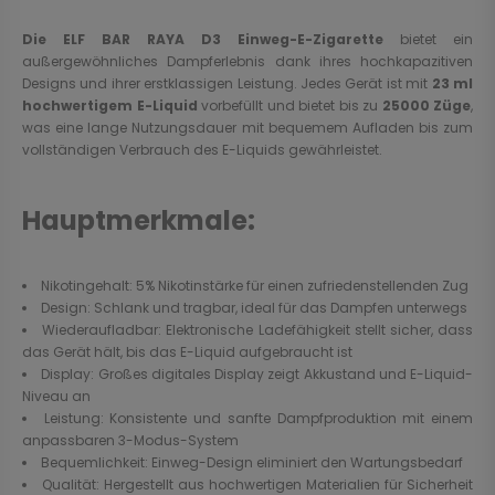
Die ELF BAR RAYA D3 Einweg-E-Zigarette
bietet ein
außergewöhnliches Dampferlebnis dank ihres hochkapazitiven
Designs und ihrer erstklassigen Leistung. Jedes Gerät ist mit
23 ml
hochwertigem E-Liquid
vorbefüllt und bietet bis zu
25000 Züge
,
was eine lange Nutzungsdauer mit bequemem Aufladen bis zum
vollständigen Verbrauch des E-Liquids gewährleistet.
Hauptmerkmale:
Nikotingehalt: 5% Nikotinstärke für einen zufriedenstellenden Zug
Design: Schlank und tragbar, ideal für das Dampfen unterwegs
Wiederaufladbar: Elektronische Ladefähigkeit stellt sicher, dass
das Gerät hält, bis das E-Liquid aufgebraucht ist
Display: Großes digitales Display zeigt Akkustand und E-Liquid-
Niveau an
Leistung: Konsistente und sanfte Dampfproduktion mit einem
anpassbaren 3-Modus-System
Bequemlichkeit: Einweg-Design eliminiert den Wartungsbedarf
Qualität: Hergestellt aus hochwertigen Materialien für Sicherheit