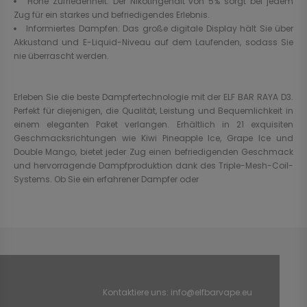
Hohe Zufriedenheit: Der Nikotingehalt von 5% sorgt bei jedem
Zug für ein starkes und befriedigendes Erlebnis.
Informiertes Dampfen: Das große digitale Display hält Sie über
Akkustand und E-Liquid-Niveau auf dem Laufenden, sodass Sie
nie überrascht werden.
Erleben Sie die beste Dampfertechnologie mit der ELF BAR RAYA D3.
Perfekt für diejenigen, die Qualität, Leistung und Bequemlichkeit in
einem eleganten Paket verlangen. Erhältlich in 21 exquisiten
Geschmacksrichtungen wie Kiwi Pineapple Ice, Grape Ice und
Double Mango, bietet jeder Zug einen befriedigenden Geschmack
und hervorragende Dampfproduktion dank des Triple-Mesh-Coil-
Systems. Ob Sie ein erfahrener Dampfer oder
Kontaktiere uns:
info@elfbarvape.eu