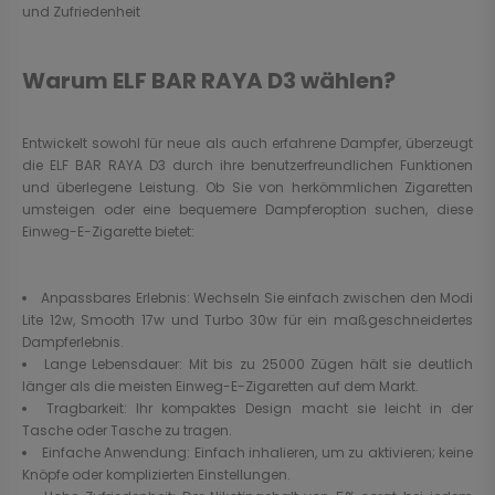
und Zufriedenheit
Warum ELF BAR RAYA D3 wählen?
Entwickelt sowohl für neue als auch erfahrene Dampfer, überzeugt
die ELF BAR RAYA D3 durch ihre benutzerfreundlichen Funktionen
und überlegene Leistung. Ob Sie von herkömmlichen Zigaretten
umsteigen oder eine bequemere Dampferoption suchen, diese
Einweg-E-Zigarette bietet:
Anpassbares Erlebnis: Wechseln Sie einfach zwischen den Modi
Lite 12w, Smooth 17w und Turbo 30w für ein maßgeschneidertes
Dampferlebnis.
Lange Lebensdauer: Mit bis zu 25000 Zügen hält sie deutlich
länger als die meisten Einweg-E-Zigaretten auf dem Markt.
Tragbarkeit: Ihr kompaktes Design macht sie leicht in der
Tasche oder Tasche zu tragen.
Einfache Anwendung: Einfach inhalieren, um zu aktivieren; keine
Knöpfe oder komplizierten Einstellungen.