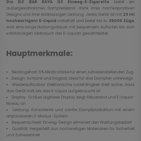
Die ELF BAR RAYA D3 Einweg-E-Zigarette
bietet ein
außergewöhnliches Dampferlebnis dank ihres hochkapazitiven
Designs und ihrer erstklassigen Leistung. Jedes Gerät ist mit
23 ml
hochwertigem E-Liquid
vorbefüllt und bietet bis zu
25000 Züge
,
was eine lange Nutzungsdauer mit bequemem Aufladen bis zum
vollständigen Verbrauch des E-Liquids gewährleistet.
Hauptmerkmale:
Nikotingehalt: 5% Nikotinstärke für einen zufriedenstellenden Zug
Design: Schlank und tragbar, ideal für das Dampfen unterwegs
Wiederaufladbar: Elektronische Ladefähigkeit stellt sicher, dass
das Gerät hält, bis das E-Liquid aufgebraucht ist
Display: Großes digitales Display zeigt Akkustand und E-Liquid-
Niveau an
Leistung: Konsistente und sanfte Dampfproduktion mit einem
anpassbaren 3-Modus-System
Bequemlichkeit: Einweg-Design eliminiert den Wartungsbedarf
Qualität: Hergestellt aus hochwertigen Materialien für Sicherheit
und Zufriedenheit