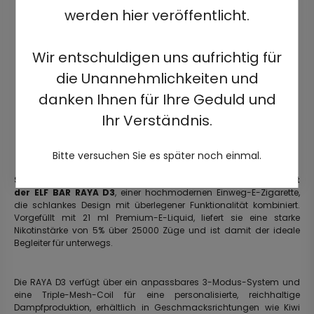
werden hier veröffentlicht.
Wir entschuldigen uns aufrichtig für
die Unannehmlichkeiten und
danken Ihnen für Ihre Geduld und
Ihr Verständnis.
Bitte versuchen Sie es später noch einmal.
Steigen Sie in die nächste Generation des Vapings ein mit
der ELF BAR RAYA D3
, einer hochmodernen Einweg-E-Zigarette,
die schlankes Design mit überlegener Funktionalität kombiniert.
Vorgefüllt mit 21 ml Premium-E-Liquid, liefert sie eine starke
Nikotinstärke von 5% über 25000 Züge und ist damit der ideale
Begleiter für unterwegs.
Die RAYA D3 verfügt über ein anpassbares 3-Modus-System und
eine Triple-Mesh-Coil für eine personalisierte, reichhaltige
Dampfproduktion, erhältlich in Geschmacksrichtungen wie Kiwi