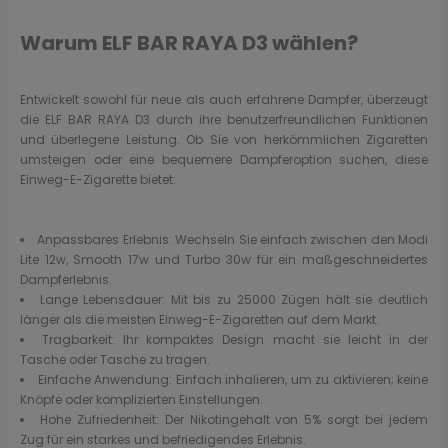
Warum ELF BAR RAYA D3 wählen?
Entwickelt sowohl für neue als auch erfahrene Dampfer, überzeugt
die ELF BAR RAYA D3 durch ihre benutzerfreundlichen Funktionen
und überlegene Leistung. Ob Sie von herkömmlichen Zigaretten
umsteigen oder eine bequemere Dampferoption suchen, diese
Einweg-E-Zigarette bietet:
Anpassbares Erlebnis: Wechseln Sie einfach zwischen den Modi
Lite 12w, Smooth 17w und Turbo 30w für ein maßgeschneidertes
Dampferlebnis.
Lange Lebensdauer: Mit bis zu 25000 Zügen hält sie deutlich
länger als die meisten Einweg-E-Zigaretten auf dem Markt.
Tragbarkeit: Ihr kompaktes Design macht sie leicht in der
Tasche oder Tasche zu tragen.
Einfache Anwendung: Einfach inhalieren, um zu aktivieren; keine
Knöpfe oder komplizierten Einstellungen.
Hohe Zufriedenheit: Der Nikotingehalt von 5% sorgt bei jedem
Zug für ein starkes und befriedigendes Erlebnis.