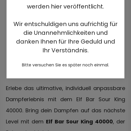
werden hier veröffentlicht.
Wir entschuldigen uns aufrichtig für
die Unannehmlichkeiten und
danken Ihnen für Ihre Geduld und
Ihr Verständnis.
Bitte versuchen Sie es später noch einmal.
Erlebe das ultimative, individuell anpassbare
Dampferlebnis mit dem Elf Bar Sour King
40000.
Bring dein Dampfen auf das nächste
Level mit dem
Elf Bar Sour King 40000
, der