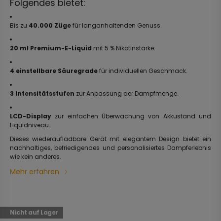
Folgendes bietet:
Bis zu
40.000 Züge
für langanhaltenden Genuss.
20 ml Premium-E-Liquid
mit 5 % Nikotinstärke.
4 einstellbare Säuregrade
für individuellen Geschmack.
3 Intensitätsstufen
zur Anpassung der Dampfmenge.
LCD-Display
zur einfachen Überwachung von Akkustand und
Liquidniveau.
Dieses wiederaufladbare Gerät mit elegantem Design bietet ein
nachhaltiges, befriedigendes und personalisiertes Dampferlebnis
wie kein anderes.
Mehr erfahren
Nicht auf Lager