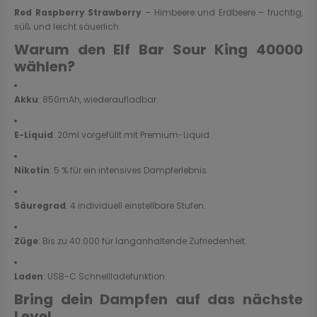
Red Raspberry Strawberry
– Himbeere und Erdbeere – fruchtig,
süß und leicht säuerlich.
Warum den Elf Bar Sour King 40000
wählen?
Akku
: 850mAh, wiederaufladbar.
E-Liquid
: 20ml vorgefüllt mit Premium-Liquid.
Nikotin
: 5 % für ein intensives Dampferlebnis.
Säuregrad
: 4 individuell einstellbare Stufen.
Züge
: Bis zu 40.000 für langanhaltende Zufriedenheit.
Laden
: USB-C Schnellladefunktion.
Bring dein Dampfen auf das nächste
Level