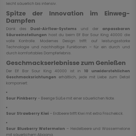
leicht säuerlich bis intensiv.
Spitze der Innovation im Einweg-
Dampfen
Dank des
Dual-Airflow-Systems
und der
anpassbaren
Säureeinstellungen
hast du beim Elf Bar Sour King 40000 die
volle Kontrolle. Modernes Design trifft auf leistungsstarke
Technologie und nachhaltige Funktionen – für ein durch und
durch komfortables Dampferlebnis.
Geschmackserlebnisse zum Genießen
Der Elf Bar Sour King 40000 ist in
10 unwiderstehlichen
Geschmacksrichtungen
erhältlich, jede mit Liebe zum Detail
komponiert:
Sour Pinkberry
– Beerige Süße mit einer säuerlichen Note.
Sour Strawberry Kiwi
– Erdbeere trifft Kiwi mit extra Frischekick.
Sour Blueberry Watermelon
– Heidelbeere und Wassermelone
mit säuerlichem Abgang.