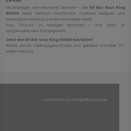
Ob Einsteiger oder erfahrener Dampfer – der
Elf Bar Sour King
40000
liefert Premium-Geschmack, moderne Features und
anpassbare Leistung in einem kompakten Gerät.
Sag "Tschüss" zu häufigen Wechseln – und "Hallo" zu
langanhaltendem Dampfgenuss.
Jetzt den Elf Bar Sour King 40000 bestellen!
Wähle deinen Lieblingsgeschmack und genieße schnellen EU-
weiten Versand.
Kontaktiere uns:
info@elfbarvape.eu