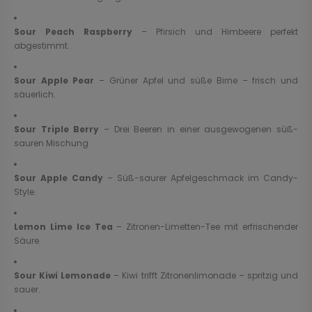
Sour Peach Raspberry
– Pfirsich und Himbeere perfekt
abgestimmt.
Sour Apple Pear
– Grüner Apfel und süße Birne – frisch und
säuerlich.
Sour Triple Berry
– Drei Beeren in einer ausgewogenen süß-
sauren Mischung.
Sour Apple Candy
– Süß-saurer Apfelgeschmack im Candy-
Style.
Lemon Lime Ice Tea
– Zitronen-Limetten-Tee mit erfrischender
Säure.
Sour Kiwi Lemonade
– Kiwi trifft Zitronenlimonade – spritzig und
sauer.