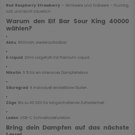
Red Raspberry Strawberry
– Himbeere und Erdbeere – fruchtig,
süß und leicht säuerlich.
Warum den Elf Bar Sour King 40000
wählen?
Akku
: 850mAh, wiederaufladbar.
E-Liquid
: 20ml vorgefüllt mit Premium-Liquid.
Nikotin
: 5 % für ein intensives Dampferlebnis.
Säuregrad
: 4 individuell einstellbare Stufen.
Züge
: Bis zu 40.000 für langanhaltende Zufriedenheit.
Laden
: USB-C Schnellladefunktion.
Bring dein Dampfen auf das nächste
Level