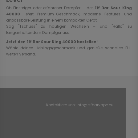
Ob Einsteiger oder erfahrener Dampfer – der
Elf Bar Sour King
40000
liefert Premium-Geschmack, moderne Features und
anpassbare Leistung in einem kompakten Gerät.
Sag "Tschüss" zu häufigen Wechseln – und "Hallo" zu
langanhaltendem Dampfgenuss.
Jetzt den Elf Bar Sour King 40000 bestellen!
Wähle deinen Lieblingsgeschmack und genieße schnellen EU-
weiten Versand.
Kontaktiere uns:
info@elfbarvape.eu