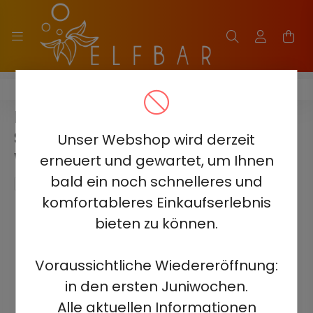
ELF BAR SOUR KING 40000
ELF BAR SOUR KING 40000 -
SAURE HEIDELBEERE UND
Unser Webshop wird derzeit
WASSERMELONE 5% -
erneuert und gewartet, um Ihnen
WIEDERAUFLADBAR
bald ein noch schnelleres und
komfortableres Einkaufserlebnis
bieten zu können.
Voraussichtliche Wiedereröffnung:
in den ersten Juniwochen.
Alle aktuellen Informationen