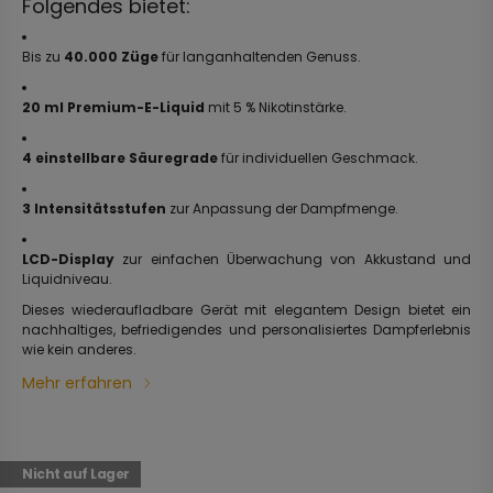
Folgendes bietet:
Bis zu
40.000 Züge
für langanhaltenden Genuss.
20 ml Premium-E-Liquid
mit 5 % Nikotinstärke.
4 einstellbare Säuregrade
für individuellen Geschmack.
3 Intensitätsstufen
zur Anpassung der Dampfmenge.
LCD-Display
zur einfachen Überwachung von Akkustand und
Liquidniveau.
Dieses wiederaufladbare Gerät mit elegantem Design bietet ein
nachhaltiges, befriedigendes und personalisiertes Dampferlebnis
wie kein anderes.
Mehr erfahren
Nicht auf Lager