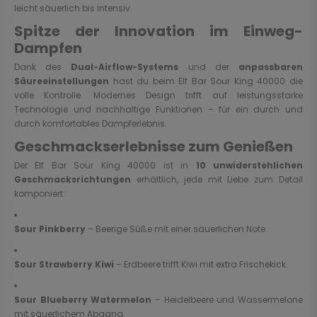
leicht säuerlich bis intensiv.
Spitze der Innovation im Einweg-
Dampfen
Dank des
Dual-Airflow-Systems
und der
anpassbaren
Säureeinstellungen
hast du beim Elf Bar Sour King 40000 die
volle Kontrolle. Modernes Design trifft auf leistungsstarke
Technologie und nachhaltige Funktionen – für ein durch und
durch komfortables Dampferlebnis.
Geschmackserlebnisse zum Genießen
Der Elf Bar Sour King 40000 ist in
10 unwiderstehlichen
Geschmacksrichtungen
erhältlich, jede mit Liebe zum Detail
komponiert:
Sour Pinkberry
– Beerige Süße mit einer säuerlichen Note.
Sour Strawberry Kiwi
– Erdbeere trifft Kiwi mit extra Frischekick.
Sour Blueberry Watermelon
– Heidelbeere und Wassermelone
mit säuerlichem Abgang.