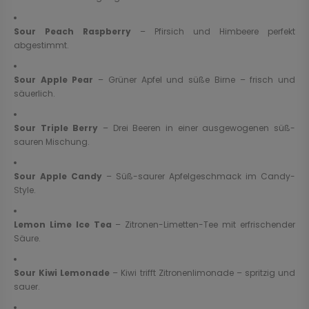
Sour Peach Raspberry
– Pfirsich und Himbeere perfekt
abgestimmt.
Sour Apple Pear
– Grüner Apfel und süße Birne – frisch und
säuerlich.
Sour Triple Berry
– Drei Beeren in einer ausgewogenen süß-
sauren Mischung.
Sour Apple Candy
– Süß-saurer Apfelgeschmack im Candy-
Style.
Lemon Lime Ice Tea
– Zitronen-Limetten-Tee mit erfrischender
Säure.
Sour Kiwi Lemonade
– Kiwi trifft Zitronenlimonade – spritzig und
sauer.