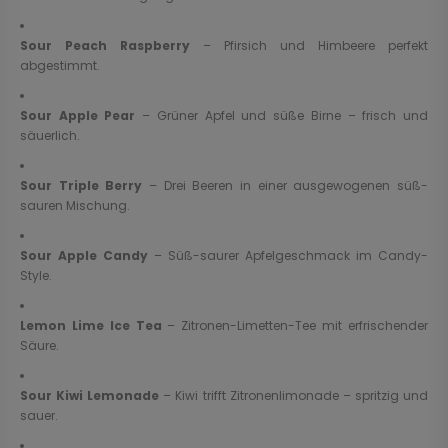
Sour Peach Raspberry
– Pfirsich und Himbeere perfekt
abgestimmt.
Sour Apple Pear
– Grüner Apfel und süße Birne – frisch und
säuerlich.
Sour Triple Berry
– Drei Beeren in einer ausgewogenen süß-
sauren Mischung.
Sour Apple Candy
– Süß-saurer Apfelgeschmack im Candy-
Style.
Lemon Lime Ice Tea
– Zitronen-Limetten-Tee mit erfrischender
Säure.
Sour Kiwi Lemonade
– Kiwi trifft Zitronenlimonade – spritzig und
sauer.