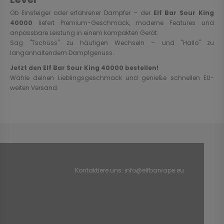
Ob Einsteiger oder erfahrener Dampfer – der
Elf Bar Sour King
40000
liefert Premium-Geschmack, moderne Features und
anpassbare Leistung in einem kompakten Gerät.
Sag "Tschüss" zu häufigen Wechseln – und "Hallo" zu
langanhaltendem Dampfgenuss.
Jetzt den Elf Bar Sour King 40000 bestellen!
Wähle deinen Lieblingsgeschmack und genieße schnellen EU-
weiten Versand.
Kontaktiere uns:
info@elfbarvape.eu