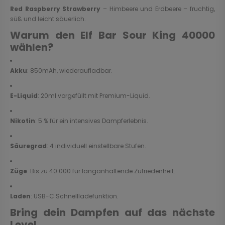
Red Raspberry Strawberry
– Himbeere und Erdbeere – fruchtig,
süß und leicht säuerlich.
Warum den Elf Bar Sour King 40000
wählen?
Akku
: 850mAh, wiederaufladbar.
E-Liquid
: 20ml vorgefüllt mit Premium-Liquid.
Nikotin
: 5 % für ein intensives Dampferlebnis.
Säuregrad
: 4 individuell einstellbare Stufen.
Züge
: Bis zu 40.000 für langanhaltende Zufriedenheit.
Laden
: USB-C Schnellladefunktion.
Bring dein Dampfen auf das nächste
Level