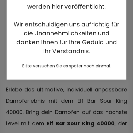
werden hier veröffentlicht.
Wir entschuldigen uns aufrichtig für
die Unannehmlichkeiten und
danken Ihnen für Ihre Geduld und
Ihr Verständnis.
Bitte versuchen Sie es später noch einmal.
Erlebe das ultimative, individuell anpassbare
Dampferlebnis mit dem Elf Bar Sour King
40000.
Bring dein Dampfen auf das nächste
Level mit dem
Elf Bar Sour King 40000
, der