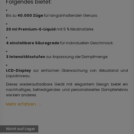
Folgendes bietet:
Bis zu
40.000 Züge
für langanhaltenden Genuss.
20 ml Premium-E-Liquid
mit 5 % Nikotinstärke.
4 einstellbare Säuregrade
für individuellen Geschmack.
3 Intensitätsstufen
zur Anpassung der Dampfmenge.
LCD-Display
zur einfachen Überwachung von Akkustand und
Liquidniveau.
Dieses wiederaufladbare Gerät mit elegantem Design bietet ein
nachhaltiges, befriedigendes und personalisiertes Dampferlebnis
wie kein anderes.
Mehr erfahren
Nicht auf Lager