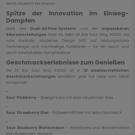
leicht säuerlich bis intensiv.
Spitze der Innovation im Einweg-
Dampfen
Dank des
Dual-Airflow-Systems
und der
anpassbaren
Säureeinstellungen
hast du beim Elf Bar Sour King 40000 die
volle Kontrolle. Modernes Design trifft auf leistungsstarke
Technologie und nachhaltige Funktionen – für ein durch und
durch komfortables Dampferlebnis.
Geschmackserlebnisse zum Genießen
Der Elf Bar Sour King 40000 ist in
10 unwiderstehlichen
Geschmacksrichtungen
erhältlich, jede mit Liebe zum Detail
komponiert:
Sour Pinkberry
– Beerige Süße mit einer säuerlichen Note.
Sour Strawberry Kiwi
– Erdbeere trifft Kiwi mit extra Frischekick.
Sour Blueberry Watermelon
– Heidelbeere und Wassermelone
mit säuerlichem Abgang.