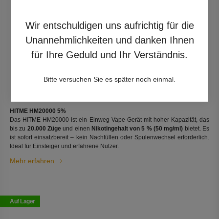
Wir entschuldigen uns aufrichtig für die
Unannehmlichkeiten und danken Ihnen
für Ihre Geduld und Ihr Verständnis.
Bitte versuchen Sie es später noch einmal.
HITME HM20000 5%
Das HITME HM20000 ist ein Einweg-Vape-Gerät mit hoher Kapazität, das
bis zu
20.000 Züge
und einen
Nikotingehalt von 5 % (50 mg/ml)
bietet. Es
ist sofort einsatzbereit – kein Nachfüllen oder Spulenwechsel erforderlich.
Ideal für Einsteiger und erfahrene Nutzer.
Mehr erfahren
Auf Lager