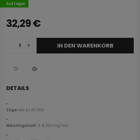
Auf Lager
32,29
€
IN DEN WARENKORB
DETAILS
Züge:
bis zu 20.000
Nikotingehalt:
5 % (50 mg/ml)