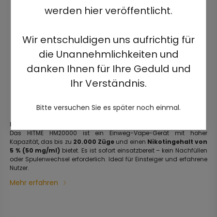
werden hier veröffentlicht.
Wir entschuldigen uns aufrichtig für
die Unannehmlichkeiten und
danken Ihnen für Ihre Geduld und
Ihr Verständnis.
Bitte versuchen Sie es später noch einmal.
HITME HM20000 5%
Das HITME HM20000 ist ein Einweg-Vape-Gerät mit hoher
Kapazität, das bis zu
20.000 Züge
und einen
Nikotingehalt von
5 % (50 mg/ml)
bietet. Es ist sofort einsatzbereit – kein Nachfüllen
oder Spulenwechsel erforderlich. Ideal für Einsteiger und erfahrene
Nutzer.
Mehr erfahren