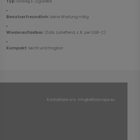
Typ:
Einweg E-Zigarette
Benutzerfreundlich:
keine Wartung nötig
Wiederaufladbar:
(falls zutreffend, z. B. per USB-C)
Kompakt:
leicht und tragbar
Kontaktiere uns:
info@elfbarvape.eu