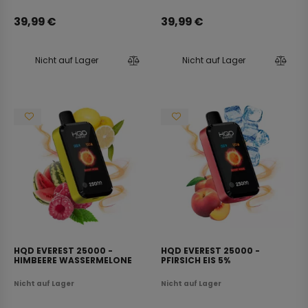
Dank der langen Haltbarkeit und anpassbaren
39,99
€
39,99
€
Intensitätsstufen ist sie der ideale Begleiter für jeden
Dampfer.
Nicht auf Lager
Nicht auf Lager
HQD EVEREST 25000 -
HQD EVEREST 25000 -
HIMBEERE WASSERMELONE
PFIRSICH EIS 5%
ZITRONE 5%
Nicht auf Lager
Nicht auf Lager