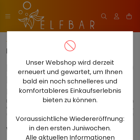
Hauptkategorie
HQD EVEREST 25000
Unser Webshop wird derzeit
HQD Everest 25.000
erneuert und gewartet, um Ihnen
Einweg-E-Zigarette
bald ein noch schnelleres und
komfortableres Einkaufserlebnis
Die ultimative Einweg-E-Zigarette
bieten zu können.
Die
HQD Everest 25.000
bietet bis zu
25.000 Züge
in
einem eleganten, tragbaren Design. Perfekt für Dampfer,
die Komfort und Leistung suchen, bietet dieses Gerät ein
Voraussichtliche Wiedereröffnung:
unvergleichliches Erlebnis.
Drei Intensitätsstufen für ein
in den ersten Juniwochen.
Weiter
individuelles Erlebnis
Alle aktuellen Informationen