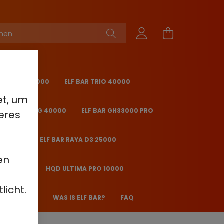
KING PRO 40000
ELF BAR TRIO 40000
et, um
 BAR ICE KING 40000
ELF BAR GH33000 PRO
eres
O 25000
ELF BAR RAYA D3 25000
en
2000 - 2%
HQD ULTIMA PRO 10000
licht.
 JANE JJ600
WAS IS ELF BAR?
FAQ