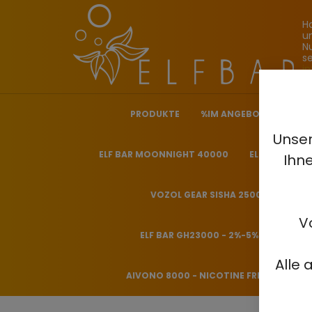
H
u
N
s
i
PRODUKTE
%IM ANGEBOT%
ELF
Unser
ELF BAR MOONNIGHT 40000
ELF BAR NICO
Ihn
VOZOL GEAR SISHA 25000 - 0.5%
V
ELF BAR GH23000 - 2%-5%
HITME
Alle 
AIVONO 8000 - NICOTINE FREE 0%
H