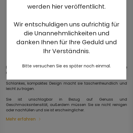
werden hier veröffentlicht.
Wir entschuldigen uns aufrichtig für
die Unannehmlichkeiten und
danken Ihnen für Ihre Geduld und
Ihr Verständnis.
Bitte versuchen Sie es später noch einmal.
Elegante, gebrauchsfertige, vorgefüllte elektrische Einweg-Zigarette
mit einer Ladung von bis zu 2500 Zügen.
Schlankes, kompaktes Design macht sie taschenfreundlich und
leicht zu tragen.
Sie ist unschlagbar in Bezug auf Genuss und
Geschmacksintensität, außerdem müssen Sie sie nicht reinigen
oder nachfüllen und sie ist erschwinglicher.
Mehr erfahren