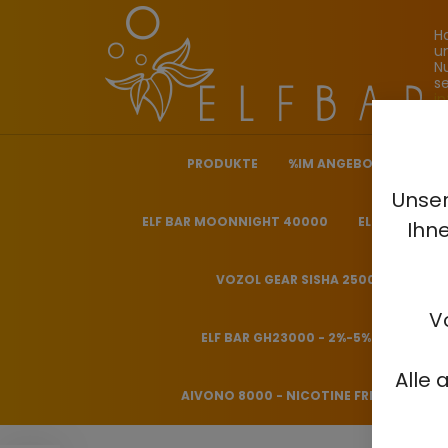
H
u
N
s
i
PRODUKTE
%IM ANGEBOT%
ELF
Unser
ELF BAR MOONNIGHT 40000
ELF BAR NICO
Ihn
VOZOL GEAR SISHA 25000 - 0.5%
V
ELF BAR GH23000 - 2%-5%
HITME
Alle 
AIVONO 8000 - NICOTINE FREE 0%
H