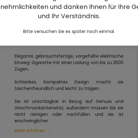
nehmlichkeiten und danken Ihnen für Ihre G
und Ihr Verständnis.
 LEMONADE 5%
Bitte versuchen Sie es später noch einmal.
Elegante, gebrauchsfertige, vorgefüllte elektrische
Einweg-Zigarette mit einer Ladung von bis zu 2500
Zügen.
Schlankes, kompaktes Design macht sie
taschenfreundlich und leicht zu tragen.
Sie ist unschlagbar in Bezug auf Genuss und
Geschmacksintensität, außerdem müssen Sie sie
nicht reinigen oder nachfüllen und sie ist
erschwinglicher.
Mehr erfahren