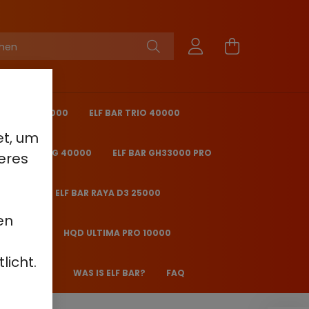
KING PRO 40000
ELF BAR TRIO 40000
et, um
 BAR ICE KING 40000
ELF BAR GH33000 PRO
eres
O 25000
ELF BAR RAYA D3 25000
en
2000 - 2%
HQD ULTIMA PRO 10000
licht.
 JANE JJ600
WAS IS ELF BAR?
FAQ