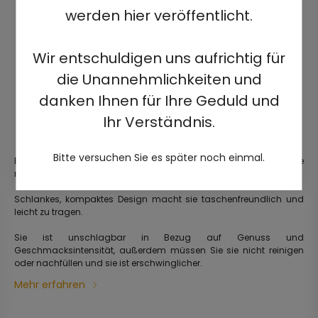
werden hier veröffentlicht.
Wir entschuldigen uns aufrichtig für
die Unannehmlichkeiten und
danken Ihnen für Ihre Geduld und
Ihr Verständnis.
Bitte versuchen Sie es später noch einmal.
Elegante, gebrauchsfertige, vorgefüllte elektrische Einweg-Zigarette
mit einer Ladung von bis zu 2500 Zügen.
Schlankes, kompaktes Design macht sie taschenfreundlich und
leicht zu tragen.
Sie ist unschlagbar in Bezug auf Genuss und
Geschmacksintensität, außerdem müssen Sie sie nicht reinigen
oder nachfüllen und sie ist erschwinglicher.
Mehr erfahren