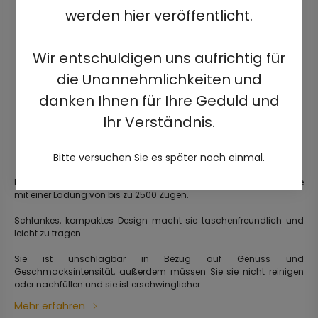
werden hier veröffentlicht.
Wir entschuldigen uns aufrichtig für
die Unannehmlichkeiten und
danken Ihnen für Ihre Geduld und
Ihr Verständnis.
Bitte versuchen Sie es später noch einmal.
Elegante, gebrauchsfertige, vorgefüllte elektrische Einweg-Zigarette
mit einer Ladung von bis zu 2500 Zügen.
Schlankes, kompaktes Design macht sie taschenfreundlich und
leicht zu tragen.
Sie ist unschlagbar in Bezug auf Genuss und
Geschmacksintensität, außerdem müssen Sie sie nicht reinigen
oder nachfüllen und sie ist erschwinglicher.
Mehr erfahren