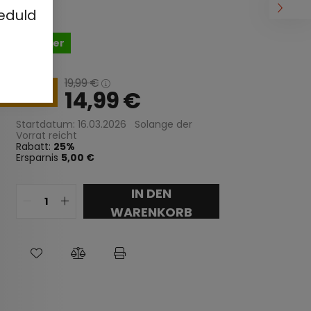
eduld
Auf Lager
19,99
€
25
14,99
€
Startdatum: 16.03.2026
Solange der
Vorrat reicht
Rabatt:
25
Ersparnis
5,00 €
IN DEN
WARENKORB