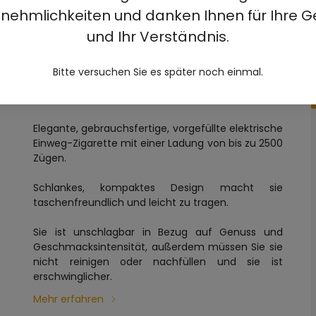
nehmlichkeiten und danken Ihnen für Ihre G
und Ihr Verständnis.
 LEMONADE 2%
Bitte versuchen Sie es später noch einmal.
Elegante, gebrauchsfertige, vorgefüllte elektrische
Einweg-Zigarette mit einer Ladung von bis zu 2500
Zügen.
Schlankes, kompaktes Design macht sie
taschenfreundlich und leicht zu tragen.
Sie ist unschlagbar in Bezug auf Genuss und
Geschmacksintensität, außerdem müssen Sie sie
nicht reinigen oder nachfüllen und sie ist
erschwinglicher.
Mehr erfahren