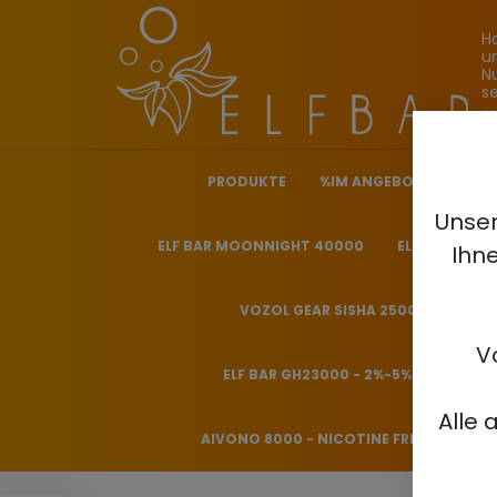
H
u
N
s
i
PRODUKTE
%IM ANGEBOT%
ELF
Unser
ELF BAR MOONNIGHT 40000
ELF BAR NICO
Ihn
VOZOL GEAR SISHA 25000 - 0.5%
V
ELF BAR GH23000 - 2%-5%
HITME
Alle 
AIVONO 8000 - NICOTINE FREE 0%
H