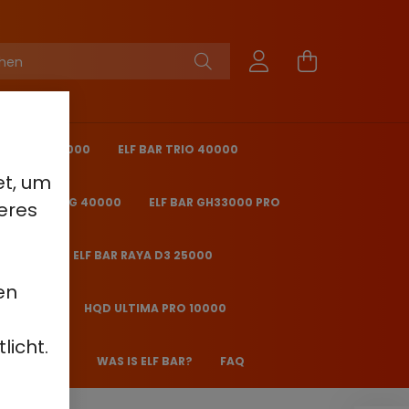
KING PRO 40000
ELF BAR TRIO 40000
et, um
 BAR ICE KING 40000
ELF BAR GH33000 PRO
eres
O 25000
ELF BAR RAYA D3 25000
en
2000 - 2%
HQD ULTIMA PRO 10000
licht.
 JANE JJ600
WAS IS ELF BAR?
FAQ