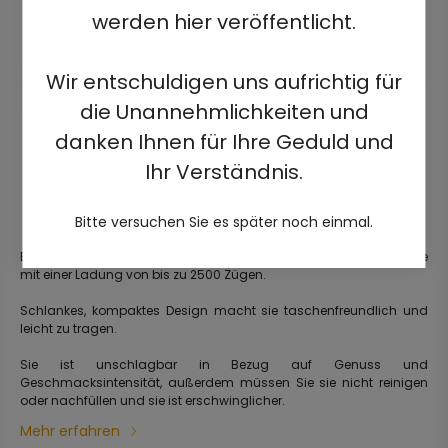
werden hier veröffentlicht.
Wir entschuldigen uns aufrichtig für
die Unannehmlichkeiten und
danken Ihnen für Ihre Geduld und
Ihr Verständnis.
Bitte versuchen Sie es später noch einmal.
Elegante, gebrauchsfertige, vorgefüllte elektrische Einweg-Zigarette
mit einer Ladung von bis zu 2500 Zügen.
Schlankes, kompaktes Design macht sie taschenfreundlich und
leicht zu tragen.
Sie ist unschlagbar in Bezug auf Genuss und
Geschmacksintensität, außerdem müssen Sie sie nicht reinigen
oder nachfüllen und sie ist erschwinglicher.
Mehr erfahren