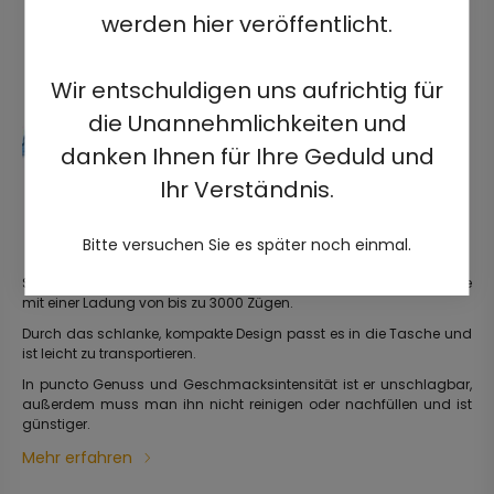
werden hier veröffentlicht.
Wir entschuldigen uns aufrichtig für
die Unannehmlichkeiten und
danken Ihnen für Ihre Geduld und
Ihr Verständnis.
Bitte versuchen Sie es später noch einmal.
Stilvolle, gebrauchsfertige, vorgefüllte elektrische Einwegzigarette
mit einer Ladung von bis zu 3000 Zügen.
Durch das schlanke, kompakte Design passt es in die Tasche und
ist leicht zu transportieren.
In puncto Genuss und Geschmacksintensität ist er unschlagbar,
außerdem muss man ihn nicht reinigen oder nachfüllen und ist
günstiger.
Mehr erfahren