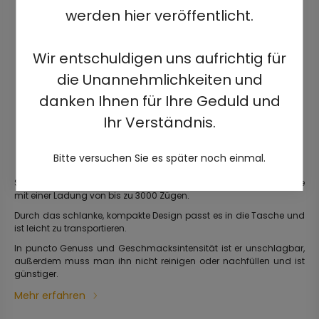
werden hier veröffentlicht.
Wir entschuldigen uns aufrichtig für
die Unannehmlichkeiten und
danken Ihnen für Ihre Geduld und
Ihr Verständnis.
Bitte versuchen Sie es später noch einmal.
Stilvolle, gebrauchsfertige, vorgefüllte elektrische Einwegzigarette
mit einer Ladung von bis zu 3000 Zügen.
Durch das schlanke, kompakte Design passt es in die Tasche und
ist leicht zu transportieren.
In puncto Genuss und Geschmacksintensität ist er unschlagbar,
außerdem muss man ihn nicht reinigen oder nachfüllen und ist
günstiger.
Mehr erfahren