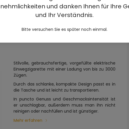
nehmlichkeiten und danken Ihnen für Ihre G
und Ihr Verständnis.
PLE MELON 5% -
Bitte versuchen Sie es später noch einmal.
Stilvolle, gebrauchsfertige, vorgefüllte elektrische
Einwegzigarette mit einer Ladung von bis zu 3000
Zügen.
Durch das schlanke, kompakte Design passt es in
die Tasche und ist leicht zu transportieren.
In puncto Genuss und Geschmacksintensität ist
er unschlagbar, außerdem muss man ihn nicht
reinigen oder nachfüllen und ist günstiger.
Mehr erfahren