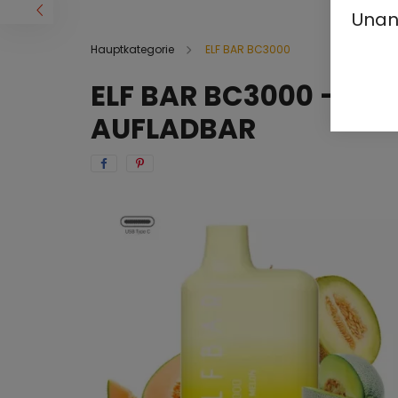
Unan
Hauptkategorie
ELF BAR BC3000
ELF BAR BC3000 - TRI
AUFLADBAR