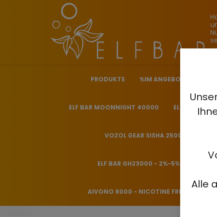
H
u
N
s
i
PRODUKTE
%IM ANGEBOT%
ELF
Unser
ELF BAR MOONNIGHT 40000
ELF BAR NICO
Ihn
VOZOL GEAR SISHA 25000 - 0.5%
V
ELF BAR GH23000 - 2%-5%
HITME
Alle 
AIVONO 8000 - NICOTINE FREE 0%
H