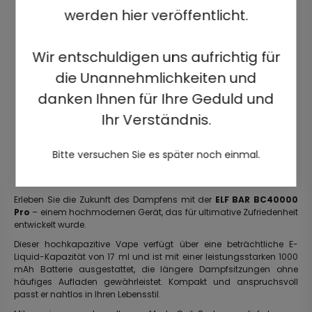
werden hier veröffentlicht.
Wir entschuldigen uns aufrichtig für
die Unannehmlichkeiten und
danken Ihnen für Ihre Geduld und
Ihr Verständnis.
Bitte versuchen Sie es später noch einmal.
Erleben Sie die Zukunft des Dampfens mit der
ELF BAR BC40000
Pro
– einem hochmodernen Gerät, das für ultimative Zufriedenheit
entwickelt wurde.
Dieser hochkapazitive Vape verfügt über eine beträchtliche E-
Liquid-Kapazität von 17 ml und ist mit einer leistungsstarken 1000
mAh Batterie ausgestattet, die längere Dampfsitzungen ohne
häufiges Aufladen gewährleistet. Kompakt und anspruchsvoll
passt er nahtlos in Ihren Lebensstil.