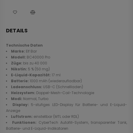
DETAILS
Technische Daten
Marke:
Elf Bar
Modell:
BC40000 Pro
Züge:
bis zu 40 000
Nikotin:
5 % (50 mg)
E-Liquid-Kapazität:
17 ml
Batterie:
1000 mAh (wiederaufladbar)
Ladeanschluss:
USB-C (Schnellladen)
Heizsystem:
Doppel-Mesh-Coil-Technologie
Modi:
Normal, Turbo
Display:
5-stufiges LED-Display für Batterie- und E-Liquid-
Anzeige
Luftstrom:
einstellbar (MTL oder RDL)
Funktionen:
CyberTech Autofill-System, transparenter Tank,
Batterie- und E-Liquid-Indikatoren