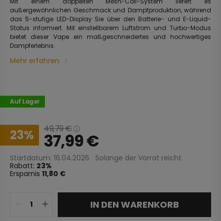
Mit einem doppelten Mesh-Coil-System liefert es
außergewöhnlichen Geschmack und Dampfproduktion, während
das 5-stufige LED-Display Sie über den Batterie- und E-Liquid-
Status informiert. Mit einstellbarem Luftstrom und Turbo-Modus
bietet dieser Vape ein maßgeschneidertes und hochwertiges
Dampferlebnis.
Mehr erfahren
Auf Lager
49,79
€
23
37,99
€
Startdatum: 16.04.2026
Solange der Vorrat reicht
Rabatt:
23
Ersparnis
11,80 €
IN DEN WARENKORB