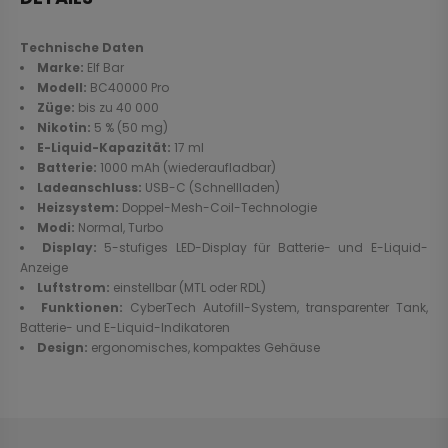
Technische Daten
Marke:
Elf Bar
Modell:
BC40000 Pro
Züge:
bis zu 40 000
Nikotin:
5 % (50 mg)
E-Liquid-Kapazität:
17 ml
Batterie:
1000 mAh (wiederaufladbar)
Ladeanschluss:
USB-C (Schnellladen)
Heizsystem:
Doppel-Mesh-Coil-Technologie
Modi:
Normal, Turbo
Display:
5-stufiges LED-Display für Batterie- und E-Liquid-
Anzeige
Luftstrom:
einstellbar (MTL oder RDL)
Funktionen:
CyberTech Autofill-System, transparenter Tank,
Batterie- und E-Liquid-Indikatoren
Design:
ergonomisches, kompaktes Gehäuse