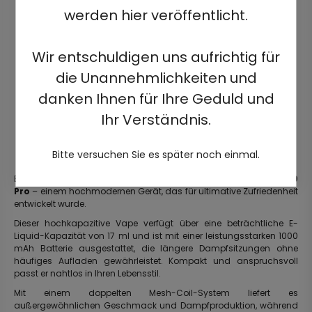
werden hier veröffentlicht.
Wir entschuldigen uns aufrichtig für
die Unannehmlichkeiten und
danken Ihnen für Ihre Geduld und
Ihr Verständnis.
Bitte versuchen Sie es später noch einmal.
Erleben Sie die Zukunft des Dampfens mit der
ELF BAR BC40000
Pro
– einem hochmodernen Gerät, das für ultimative Zufriedenheit
entwickelt wurde.
Dieser hochkapazitive Vape verfügt über eine beträchtliche E-
Liquid-Kapazität von 17 ml und ist mit einer leistungsstarken 1000
mAh Batterie ausgestattet, die längere Dampfsitzungen ohne
häufiges Aufladen gewährleistet. Kompakt und anspruchsvoll
passt er nahtlos in Ihren Lebensstil.
Mit einem doppelten Mesh-Coil-System liefert es
außergewöhnlichen Geschmack und Dampfproduktion, während