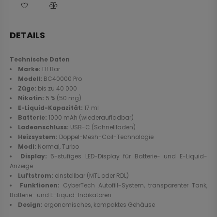
DETAILS
Technische Daten
Marke:
Elf Bar
Modell:
BC40000 Pro
Züge:
bis zu 40 000
Nikotin:
5 % (50 mg)
E-Liquid-Kapazität:
17 ml
Batterie:
1000 mAh (wiederaufladbar)
Ladeanschluss:
USB-C (Schnellladen)
Heizsystem:
Doppel-Mesh-Coil-Technologie
Modi:
Normal, Turbo
Display:
5-stufiges LED-Display für Batterie- und E-Liquid-
Anzeige
Luftstrom:
einstellbar (MTL oder RDL)
Funktionen:
CyberTech Autofill-System, transparenter Tank,
Batterie- und E-Liquid-Indikatoren
Design:
ergonomisches, kompaktes Gehäuse